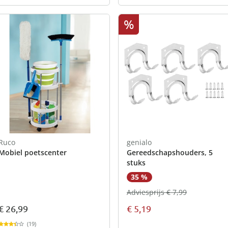
%
Ruco
genialo
Mobiel poetscenter
Gereedschapshouders, 5
stuks
35 %
Adviesprijs € 7,99
€ 26,99
€ 5,19
(19)