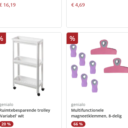
€ 16,19
€ 4,69
%
%
genialo
genialo
Ruimtebesparende trolley
Multifunctionele
‘Variabel’ wit
magneetklemmen, 8-delig
20 %
66 %