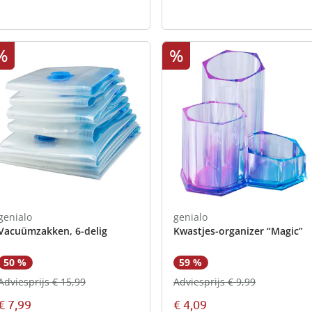
%
%
genialo
genialo
Vacuümzakken, 6-delig
Kwastjes-organizer “Magic”
50 %
59 %
Adviesprijs € 15,99
Adviesprijs € 9,99
€ 7,99
€ 4,09