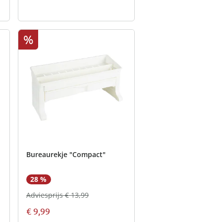
%
Bureaurekje "Compact"
28 %
Adviesprijs € 13,99
€ 9,99