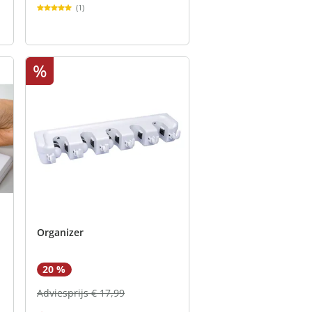
(1)
%
Organizer
20 %
Adviesprijs € 17,99