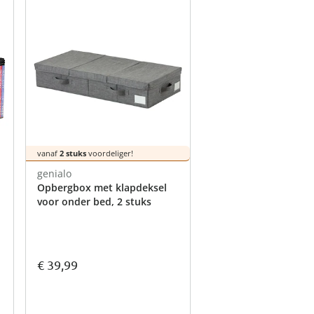
schoonmaak
e artikelen
tie
rends
Opberghulpen
viva domo -
Tuinartikelen
Seizoenswisseling
oires
ken
cken
ken
ken
nu ontdekken
Woontextiel
nu ontdekken
nu ontdekken
ken
nu ontdekken
vanaf
2 stuks
voordeliger!
genialo
Opbergbox met klapdeksel
voor onder bed, 2 stuks
€ 39,99