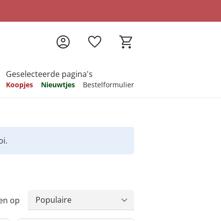
Geselecteerde pagina's
Koopjes
Nieuwtjes
Bestelformulier
pireren
pireren
pireren
pireren
pireren
i.
en op