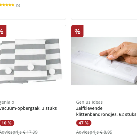
(5)
%
%
genialo
Genius Ideas
Vacuüm-opbergzak, 3 stuks
Zelfklevende
klittenbandrondjes, 62 stuks
10 %
47 %
Adviesprijs € 17,99
Adviesprijs € 8,95