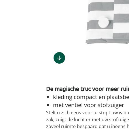
Gootsteenm
Douchekop
Sieraden &
Dierenbenodigdheden
Fitnessapparaten
Dierenbenodigdheden
Klokken & wekkers
Herenaccessoires
Keukenapparaten
Geschenken voor de
Gootsteeno
Doucherek
Tassen
gootsteenr
Grafdecoratie
Gezondheidsartikelen
kinderen
Huishoudelijke hulpen
Meubilair
Herenkleding
Geniale ba
Keukeninrichting
Keukenrein
Geniale tuinartikelen
Incontinentieartikelen
Geschenken voor de man
Klussen
Verlichting & lampen
Herenondergoed
Toiletacces
Keukentextiel
Theedoeke
Plantenaccessoires
Lichaamsverzorgingsproducten
Geschenken voor de
Meer ontdekken
Meer ontdekken
Meer ontdekken
Meer ontd
vrouw
Meer ontdekken
Meer ontdekken
Meer ontdekken
Meer ontdekken
De magische truc voor meer rui
kleding compact en plaatsb
met ventiel voor stofzuiger
Stelt u zich eens voor: u stopt uw win
zak, zuigt de lucht er met uw stofzuiger
zoveel ruimte bespaard dat u ineens he