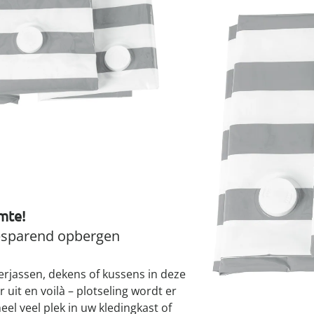
atjes
pen & handdouches
 Horloges
Geniale
Voorjaars
Decoratiev
Tuindecora
Schoenent
rganizers &
jes
S
kookaccess
nu ontdek
jetzt entde
nu ontdek
nu ontdek
ekjes
nu ontdek
dhulpmiddelen
iging
Momenteel niet le
soires
n
ekken
mte!
esparend opbergen
terjassen, dekens of kussens in deze
 uit en voilà – plotseling wordt er
el veel plek in uw kledingkast of