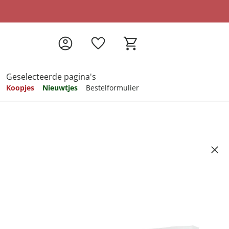
Geselecteerde pagina's
Koopjes
Nieuwtjes
Bestelformulier
pireren
pireren
pireren
pireren
pireren
, 3 stuks
8
ndkosten