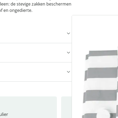
lleen: de stevige zakken beschermen
of en ongedierte.
lier
Nieuwsb