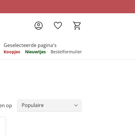
Geselecteerde pagina's
Koopjes
Nieuwtjes
Bestelformulier
pireren
pireren
pireren
pireren
pireren
en op