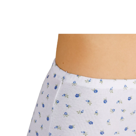
vanaf
€ 9,19
incl. btw en plus
Verzendkosten
Maat
In het Winkelmandje
Leverbaar binnen 4-5 werkdagen
🤫
Discrete levering
Voor een goed gevoel op de huid
met bloemenpatroon
Met betrouwbare vochtigheidsbarrière van pvc en
fixeervakje voor de inlegverbanden.