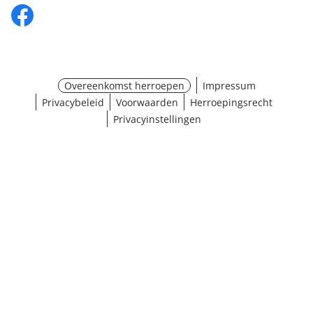
Overeenkomst herroepen
Impressum
Privacybeleid
Voorwaarden
Herroepingsrecht
Privacyinstellingen
Maat selecteren
¹ Klik hier voor de inwisselvoorwaarden