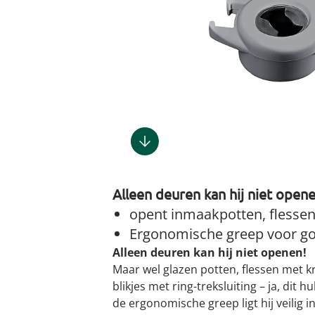
Gootsteenm
Douchekop
Sieraden &
Dierenbenodigdheden
Fitnessapparaten
Dierenbenodigdheden
Klokken & wekkers
Herenaccessoires
Keukenapparaten
Geschenken voor de
Gootsteeno
Doucherek
Tassen
gootsteenr
Grafdecoratie
Gezondheidsartikelen
kinderen
Huishoudelijke hulpen
Meubilair
Herenkleding
Geniale ba
Keukeninrichting
Keukenrein
Geniale tuinartikelen
Incontinentieartikelen
Geschenken voor de man
Klussen
Verlichting & lampen
Herenondergoed
Toiletacces
Keukentextiel
Theedoeke
Plantenaccessoires
Lichaamsverzorgingsproducten
Geschenken voor de
Meer ontdekken
Meer ontdekken
Meer ontdekken
Meer ontd
vrouw
Meer ontdekken
Meer ontdekken
Meer ontdekken
Meer ontdekken
Alleen deuren kan hij niet opene
opent inmaakpotten, flessen
Ergonomische greep voor go
Alleen deuren kan hij niet openen!
Maar wel glazen potten, flessen met 
blikjes met ring-treksluiting – ja, dit h
de ergonomische greep ligt hij veilig 