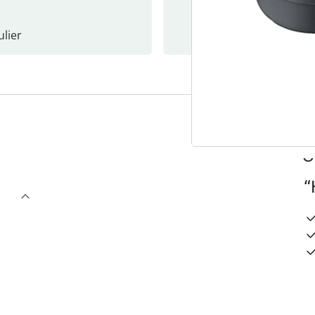
lier
Nieuwsb
3
“