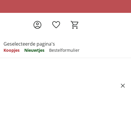
Geselecteerde pagina's
Koopjes
Nieuwtjes
Bestelformulier
pireren
pireren
pireren
pireren
pireren
n-1"
Artikelnummer 6551475
ndkosten