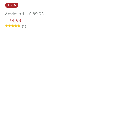
16 %
Adviesprijs € 89,95
€ 74,99
(1)