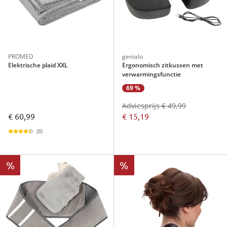
PROMED
genialo
Elektrische plaid XXL
Ergonomisch zitkussen met
verwarmingsfunctie
69 %
Adviesprijs € 49,99
€ 60,99
€ 15,19
(8)
%
%