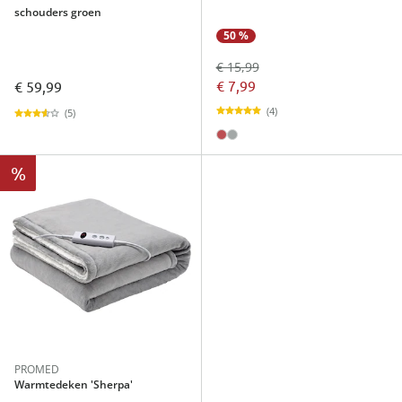
schouders groen
50 %
€ 15,99
€ 7,99
€ 59,99
(4)
(5)
%
PROMED
Warmtedeken 'Sherpa'