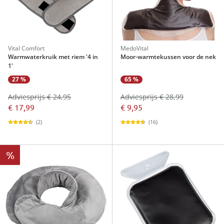
Vital Comfort
MedoVital
Warmwaterkruik met riem '4 in
Moor-warmtekussen voor de nek
1'
27 %
65 %
Adviesprijs € 24,95
Adviesprijs € 28,99
€ 17,99
€ 9,95
(2)
(16)
%