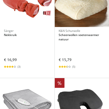
Sänger
K&N Schurwolle
Nekkruik
Scheerwollen voetenwarmer
natuur
€ 16,99
€ 15,79
(3)
(5)
%