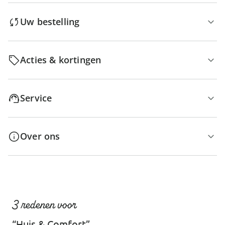
Uw bestelling
Acties & kortingen
Service
Over ons
3 redenen voor
“Huis & Comfort”