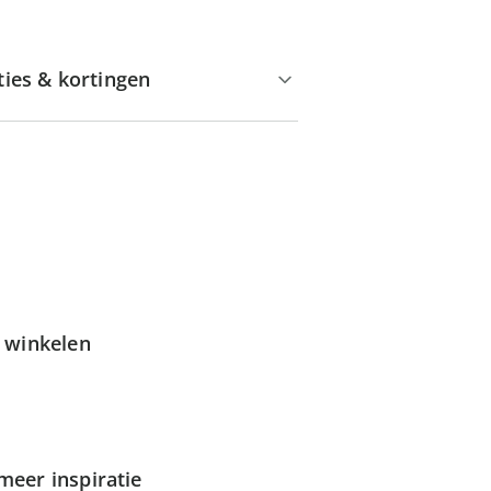
ties & kortingen
g winkelen
meer inspiratie