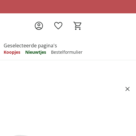
Geselecteerde pagina's
Koopjes
Nieuwtjes
Bestelformulier
pireren
pireren
pireren
pireren
pireren
n 'HU 674'
Artikelnummer 6546218
ndkosten