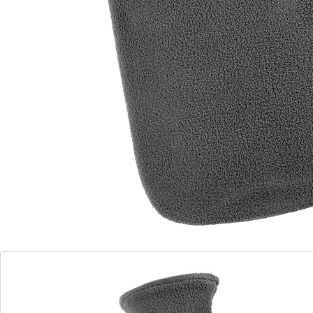
maagpijn doet dit heerlijk zachte hulpje van FASHY
goed. Doorheen de zachte hoes bereikt de
stimulerende warmte weldadig alle weefsellagen –
zonder gevaar voor verbranding. Dankzij de grote
schroefdop (29 mm) is de kruik bovendien veilig te
vullen.
Details
Opmerkingen & producent
Beoordelingen