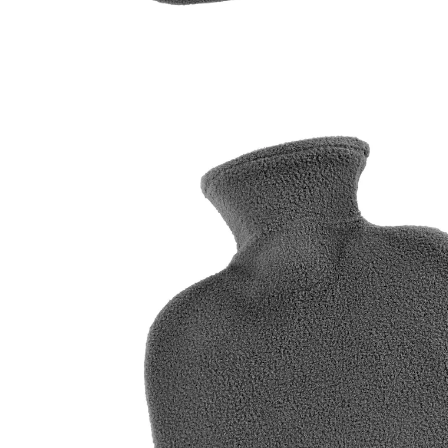
€ 15,99
incl. btw en plus
Verzendkosten
Variant
grijs
In het Winkelmandje
Leverbaar binnen 4-5 werkdagen
Aangenaam warm en knuffelzacht!
incl. hoes
Niet alleen bij kou, maar ook bij spierpijn of buik- en