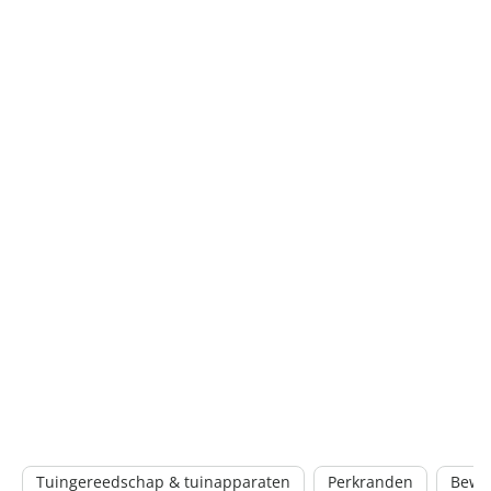
Tuingereedschap & tuinapparaten
Perkranden
Bewa