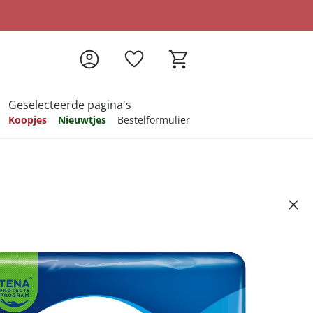
Geselecteerde pagina's
Koopjes
Nieuwtjes
Bestelformulier
pireren
pireren
pireren
pireren
pireren
 Lady Discreet Extra Extra
Artikelnummer 902492
ndkosten