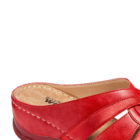
Adviesprijs € 29,99
€ 26,99
incl. btw en plus
Verzendkosten
Maat
In het Winkelmandje
Leverbaar binnen 4-5 werkdagen
Instappen en je goed voelen
zachte soft-touch binnenzool