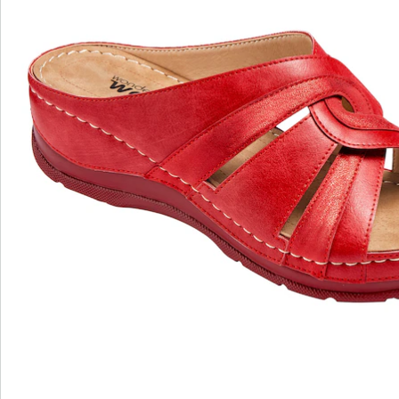
Beoordelingen
wonderwalk - lopen als op wolken
Gemakkelijke toegang dankzij elastiek, klittenband
of ritssluiting
Perfecte pasvorm, dankzij standaard en