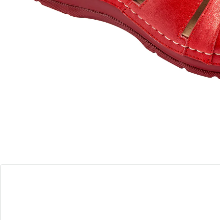
Stroeve profielzool
Stap in en voel je goed - deze comfort muiltjes bieden
veilige ondersteuning en maximaal comfort. De antislip
rubberen profielzool zorgt voor stabiliteit, terwijl de
zacht aanvoelende zool voor een aangenaam
loopgevoel zorgt. Verkrijgbaar in verschillende trendy
kleuren en met een felle siernaad die van elke muil een
echte blikvanger maakt.
Maatinformatie:
Het artikel valt kleiner uit. Wij adviseren een maat
groter te bestellen.
Details
Opmerkingen & producent