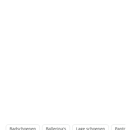
Badschoenen
Ballerina's
Lage schoenen
Pantoff