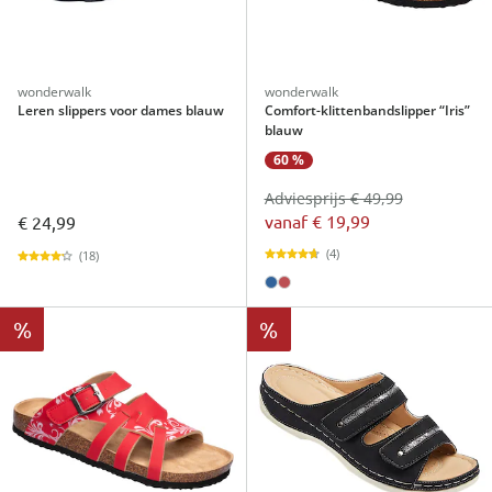
wonderwalk
wonderwalk
Leren slippers voor dames blauw
Comfort-klittenbandslipper “Iris”
blauw
60 %
Adviesprijs € 49,99
vanaf
€ 19,99
€ 24,99
(4)
(18)
%
%