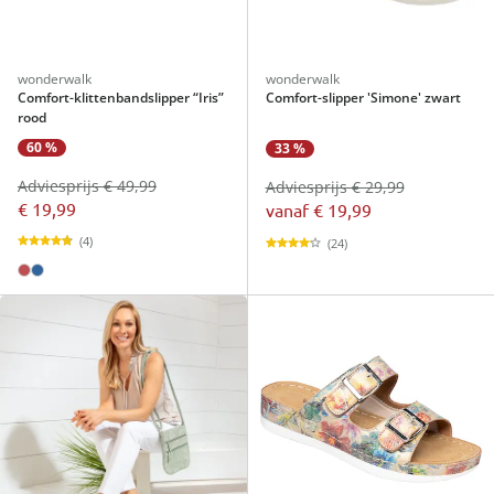
wonderwalk
wonderwalk
Comfort-klittenbandslipper “Iris”
Comfort-slipper 'Simone' zwart
rood
60 %
33 %
Adviesprijs € 49,99
Adviesprijs € 29,99
€ 19,99
vanaf
€ 19,99
(4)
(24)