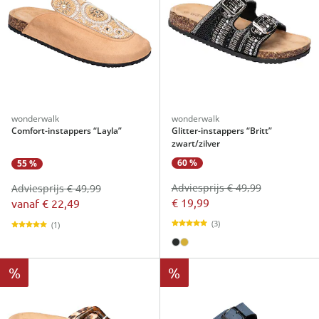
wonderwalk
wonderwalk
Comfort-instappers “Layla”
Glitter-instappers “Britt”
zwart/zilver
60 %
55 %
Adviesprijs € 49,99
Adviesprijs € 49,99
€ 19,99
vanaf
€ 22,49
(3)
(1)
%
%