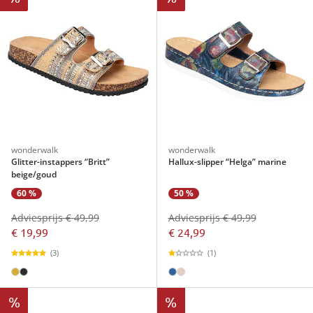
wonderwalk
wonderwalk
Glitter-instappers “Britt”
Hallux-slipper “Helga” marine
beige/goud
60 %
50 %
Adviesprijs € 49,99
Adviesprijs € 49,99
€ 19,99
€ 24,99
(3)
(1)
%
%