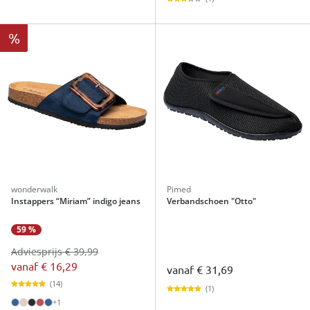
%
wonderwalk
Pimed
Instappers “Miriam” indigo jeans
Verbandschoen "Otto"
59 %
Adviesprijs € 39,99
vanaf
€ 16,29
vanaf
€ 31,69
(14)
(1)
+1