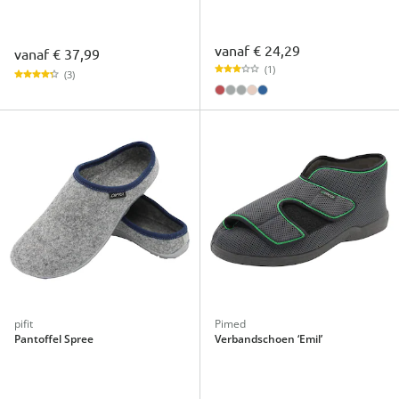
vanaf
€ 24,29
vanaf
€ 37,99
(1)
(3)
pifit
Pimed
Pantoffel Spree
Verbandschoen ‘Emil’