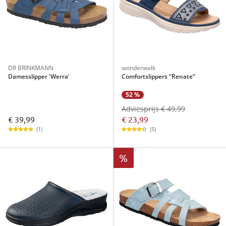
DR BRINKMANN
wonderwalk
Damesslipper 'Werra'
Comfortslippers “Renate”
52 %
Adviesprijs € 49,99
€ 39,99
€ 23,99
(1)
(5)
%