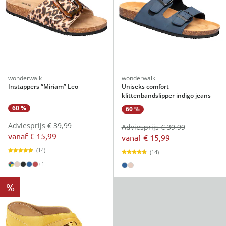
wonderwalk
wonderwalk
Instappers “Miriam” Leo
Uniseks comfort
klittenbandslipper indigo jeans
60 %
60 %
Adviesprijs € 39,99
Adviesprijs € 39,99
vanaf
€ 15,99
vanaf
€ 15,99
(14)
(14)
+1
%