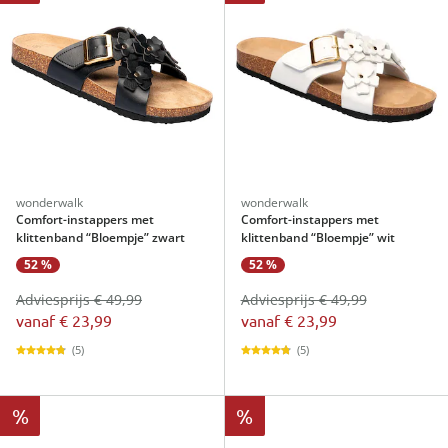
wonderwalk
wonderwalk
Comfort-instappers met
Comfort-instappers met
klittenband “Bloempje” zwart
klittenband “Bloempje” wit
52 %
52 %
Adviesprijs € 49,99
Adviesprijs € 49,99
vanaf
€ 23,99
vanaf
€ 23,99
(5)
(5)
%
%