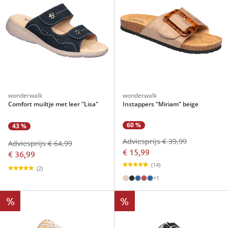
wonderwalk
wonderwalk
Comfort muiltje met leer "Lisa"
Instappers “Miriam” beige
60 %
43 %
Adviesprijs € 39,99
Adviesprijs € 64,99
€ 15,99
€ 36,99
(14)
(2)
+1
%
%