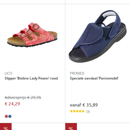
LICO
PROMED
Slipper ‘Bioline Lady Power’ rood
Speciale sandaal ‘Pantomobil’
Adviesprijs € 29,95
€ 24,29
vanaf
€ 35,89
(3)
%
%