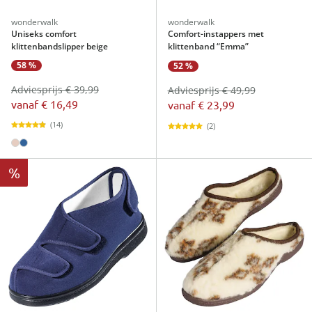
wonderwalk
wonderwalk
Uniseks comfort
Comfort-instappers met
klittenbandslipper beige
klittenband “Emma”
58 %
52 %
Adviesprijs € 39,99
Adviesprijs € 49,99
vanaf
€ 16,49
vanaf
€ 23,99
(14)
(2)
%