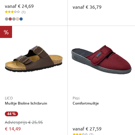
vanaf
€ 24,69
vanaf
€ 36,79
(1)
%
LICO
Pitzi
Muiltje Bioline lichtbruin
Comfortmuiltje
44 %
Adviesprijs € 25,95
vanaf
€ 27,59
€ 14,49
(1)