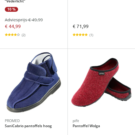
“Vederlicht”
10 %
Adviesprijs € 49,99
€ 44,99
€ 71,99
(2)
(1)
PROMED
pifit
SaniCabrio pantoffels hoog
Pantoffel Wolga