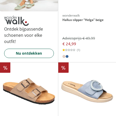
wonderwalk
Hallux-slipper “Helga” beige
Ontdek bijpassende
schoenen voor elke
Adviesprijs € 49,99
outfit!
€ 24,99
(1)
Nu ontdekken
%
%