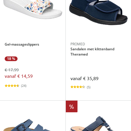
PROMED
Gel-massageslippers
Sandalen met klittenband
Theramed
18 %
€ 17,99
vanaf
€ 14,59
vanaf
€ 35,89
(24)
(5)
%