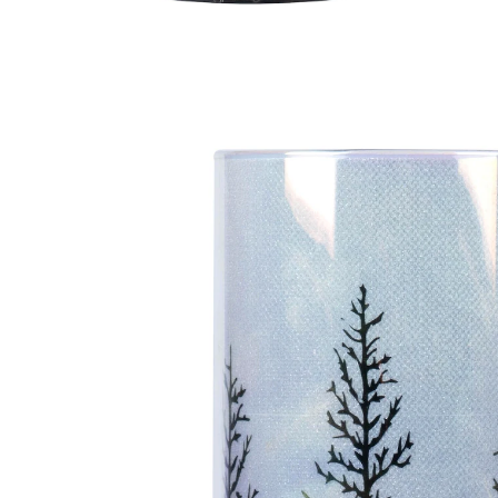
€ 5,39
incl. btw en plus
Verzendkosten
Variant
15 cm
In het Winkelmandje
Leverbaar binnen 4-5 werkdagen