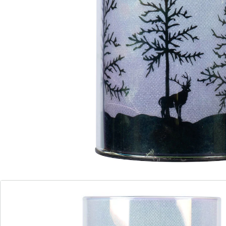
Alternatief product
We hebben een alternatief voor dit artikel gevonden
dat misschien interessant voor u is:
viva domo
Set led-sierglazen "Winterbos", 3- delig
Eenheidsprijs:
€ 17,29
Romantisch op pad in het winterbos!
Warm wit led-licht
Schilderachtig winterbosmotief
Met het led-sierglas "Winterbos" haalt u de betovering
van de winter in huis. De majestueuze herten en de
warm witte led-verlichting nodigen uit tot een heerlijke
boswandeling – gewoon in huis. Solo of in combinatie