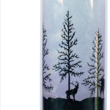
als trio – dit sfeervolle glas voegt zich naadloos in uw
kerstdecoratie. Een bijzonder highlight, dat voor een
feestelijke en gezellige sfeer zorgt en de donkere
winteravonden wat lichter maakt!
Informatie over de batterijen:
De batterijen worden niet bijgeleverd. Bestel deze
a.u.b. apart. (AA Mignon x 3)
Leveringsinformatie:
Het kan zijn dat uw bestelling in verschillende
pakketten wordt geleverd. Dit kan resulteren in
verschillende leverdata.
Details
Opmerkingen & producent