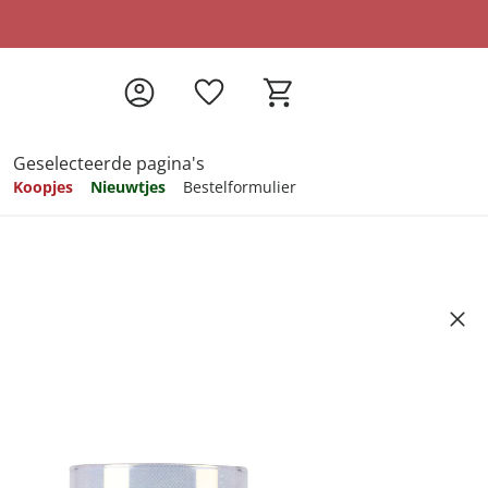
Geselecteerde pagina's
Koopjes
Nieuwtjes
Bestelformulier
pireren
pireren
pireren
pireren
pireren
 "Winterbos", 3- delig
2
ndkosten