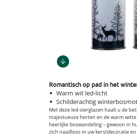
Gootsteenm
Douchekop
Sieraden &
Dierenbenodigdheden
Fitnessapparaten
Dierenbenodigdheden
Klokken & wekkers
Herenaccessoires
Keukenapparaten
Geschenken voor de
Gootsteeno
Doucherek
Tassen
gootsteenr
Grafdecoratie
Gezondheidsartikelen
kinderen
Huishoudelijke hulpen
Meubilair
Herenkleding
Geniale ba
Keukeninrichting
Keukenrein
Geniale tuinartikelen
Incontinentieartikelen
Geschenken voor de man
Klussen
Verlichting & lampen
Herenondergoed
Toiletacces
Keukentextiel
Theedoeke
Plantenaccessoires
Lichaamsverzorgingsproducten
Geschenken voor de
Meer ontdekken
Meer ontdekken
Meer ontdekken
Meer ontd
vrouw
Meer ontdekken
Meer ontdekken
Meer ontdekken
Meer ontdekken
Romantisch op pad in het winte
Warm wit led-licht
Schilderachtig winterbosmot
Met deze led-sierglazen haalt u de bet
majestueuze herten en de warm witte l
heerlijke boswandeling – gewoon in hui
zich naadloos in uw kerstdecoratie en 