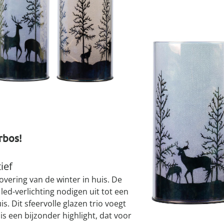
atjes
pen & handdouches
 Horloges
I
Geniale
Voorjaars
Decoratiev
Tuindecora
Schoenent
rganizers &
jes
kookaccess
nu ontdek
jetzt entde
nu ontdek
nu ontdek
ekjes
nu ontdek
dhulpmiddelen
Leverbaar binnen 
iging
soires
n
ekken
rbos!
ief
overing van de winter in huis. De
ed-verlichting nodigen uit tot een
s. Dit sfeervolle glazen trio voegt
is een bijzonder highlight, dat voor