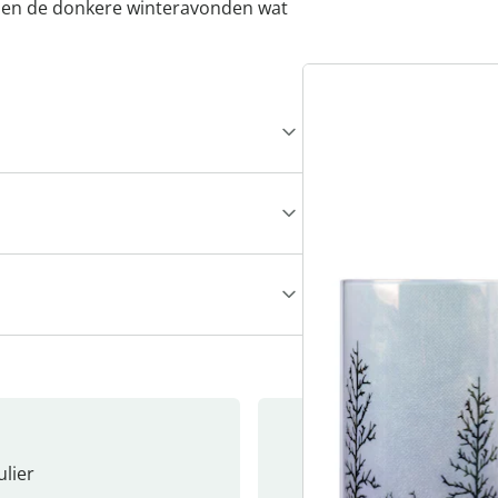
rgt en de donkere winteravonden wat
lier
Nieuwsb