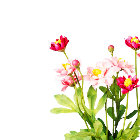
€ 9,69
incl. btw en plus
Verzendkosten
Variant
roze
€ 7,79
slechts
vanaf
3
stuks
1
In het Winkelmandje
Leverbaar binnen 4-5 werkdagen