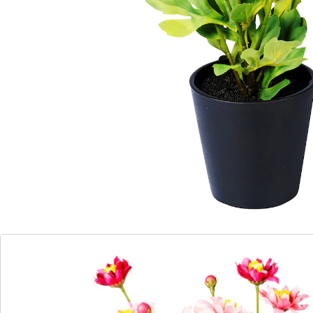
Onderhoudsvrije bloemen!
allergievrij
water en voeding niet nodig
Net als echte planten tonen ook deze kunstchrysanten
hun typische, betoverende kleurenspel met vele
sierlijke bloemen.
Details
Opmerkingen & producent
Beoordelingen