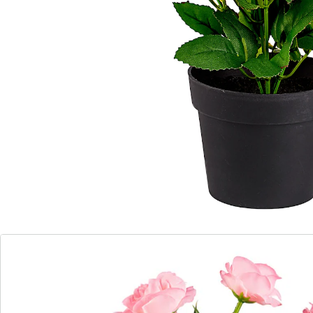
Elke dag verse rozen!
Wat is er nou mooier, dan elke dag een vers boeket
rozen in huis. En alstublieft, hier zijn ze! Prachtige
bloemen in sterk rood, kunstzinnig gepresenteerd in
een eenvoudige zwarte pot, die in elk interieur past.
Blijven altijd zo fris als op de eerste dag!
Details
Opmerkingen & producent
Beoordelingen