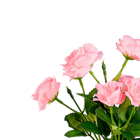
€ 9,99
incl. btw en plus
Verzendkosten
Variant
roze
€ 7,99
slechts
vanaf
3
stuks
1
In het Winkelmandje
Leverbaar binnen 4-5 werkdagen