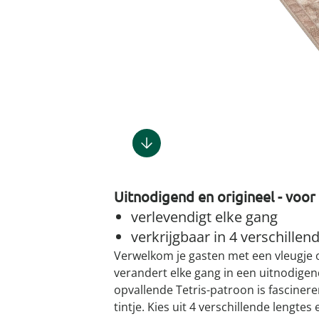
Gootsteenm
Douchekop
Sieraden &
Dierenbenodigdheden
Fitnessapparaten
Dierenbenodigdheden
Klokken & wekkers
Herenaccessoires
Keukenapparaten
Geschenken voor de
Gootsteeno
Doucherek
Tassen
gootsteenr
Grafdecoratie
Gezondheidsartikelen
kinderen
Huishoudelijke hulpen
Meubilair
Herenkleding
Geniale ba
Keukeninrichting
Keukenrein
Geniale tuinartikelen
Incontinentieartikelen
Geschenken voor de man
Klussen
Verlichting & lampen
Herenondergoed
Toiletacces
Keukentextiel
Theedoeke
Plantenaccessoires
Lichaamsverzorgingsproducten
Geschenken voor de
Meer ontdekken
Meer ontdekken
Meer ontdekken
Meer ontd
vrouw
Meer ontdekken
Meer ontdekken
Meer ontdekken
Meer ontdekken
Uitnodigend en origineel - voor
verlevendigt elke gang
verkrijgbaar in 4 verschillen
Verwelkom je gasten met een vleugje ori
verandert elke gang in een uitnodigen
opvallende Tetris-patroon is fascinere
tintje. Kies uit 4 verschillende lengtes 