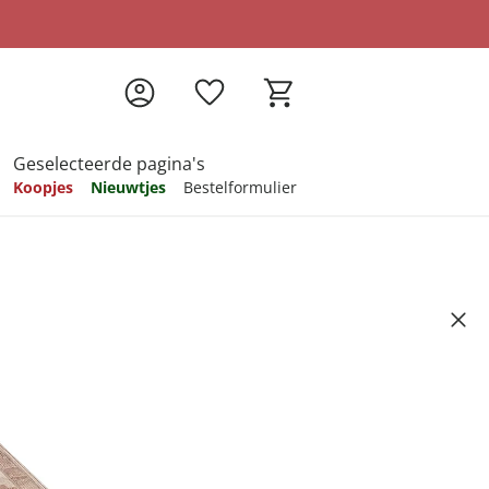
Geselecteerde pagina's
Koopjes
Nieuwtjes
Bestelformulier
pireren
pireren
pireren
pireren
pireren
s" beige
Artikelnummer 6535739
59
ndkosten