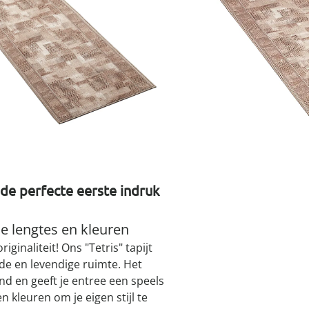
atjes
pen & handdouches
 Horloges
Geniale
Voorjaars
Decoratiev
Tuindecora
Schoenent
rganizers &
jes
kookaccess
nu ontdek
jetzt entde
nu ontdek
nu ontdek
ekjes
nu ontdek
dhulpmiddelen
iging
Maße
soires
n
ekken
I
 de perfecte eerste indruk
Leverbaar binnen 
de lengtes en kleuren
ginaliteit! Ons "Tetris" tapijt
de en levendige ruimte. Het
nd en geeft je entree een speels
en kleuren om je eigen stijl te