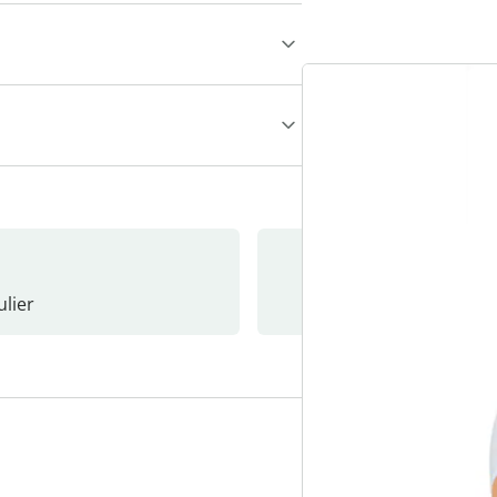
lier
Nieuwsb
3