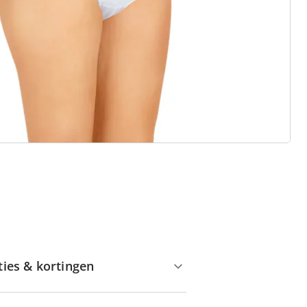
Huis & Comfort”
Gratis kopen op rekening
Gratis retour
Geen minimaal bestelbedrag
ties & kortingen