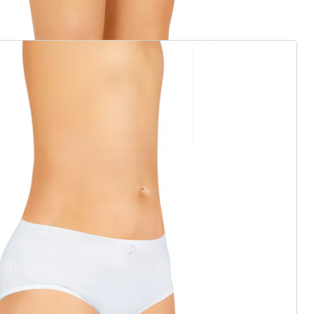
rief aanmelden
 redenen voor