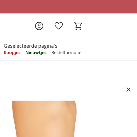
Geselecteerde pagina's
Koopjes
Nieuwtjes
Bestelformulier
pireren
pireren
pireren
pireren
pireren
ekje dameshorloge
Artikelnummer 6842984
79
ndkosten