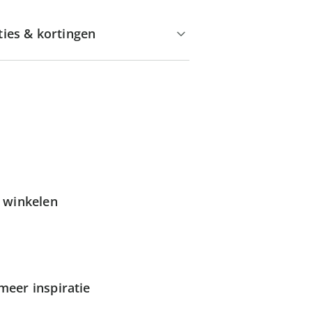
ties & kortingen
g winkelen
meer inspiratie