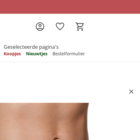
Geselecteerde pagina's
Koopjes
Nieuwtjes
Bestelformulier
pireren
pireren
pireren
pireren
pireren
ieslips
Artikelnummer 6836534
99
ndkosten