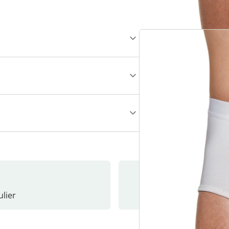
lier
Nieuwsb