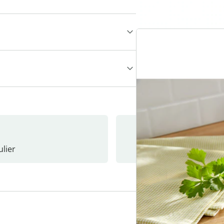
lier
Nieuwsb