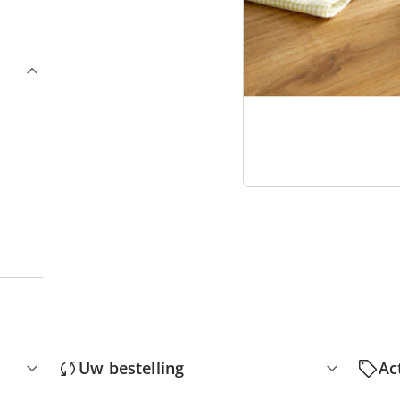
3
“
Uw bestelling
Ac