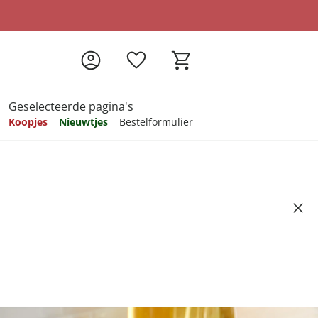
Geselecteerde pagina's
Koopjes
Nieuwtjes
Bestelformulier
pireren
pireren
pireren
pireren
pireren
Artikelnummer 461865
ndkosten