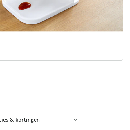
 redenen voor
Huis & Comfort”
Gratis kopen op rekening
Gratis retour
Geen minimaal bestelbedrag
ties & kortingen