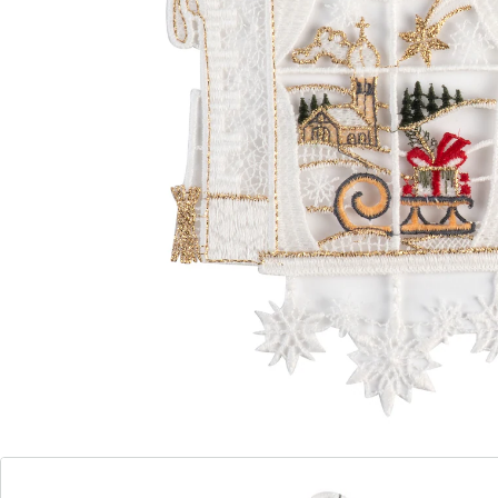
Traditionele, liefdevolle raamdecoratie!
echt Plauener kant
gedetailleerd & fijn afgewerkt
met zuignap om te bevestigen
met fijn ajourwerk
Deze raamdecoratie brengt een stukje traditie in uw
huis. Het kunstige Plauener borduurwerk maakt indruk
met fijne details en een nostalgisch motief dat doet
denken aan vervlogen tijden. Met de meegeleverde
zuignap kan de decoratie eenvoudig worden bevestigd
en zorgt deze voor decoratieve accenten op ramen,
spiegels of glazen oppervlakken – voor een gezellige,
traditionele sfeer.
Details