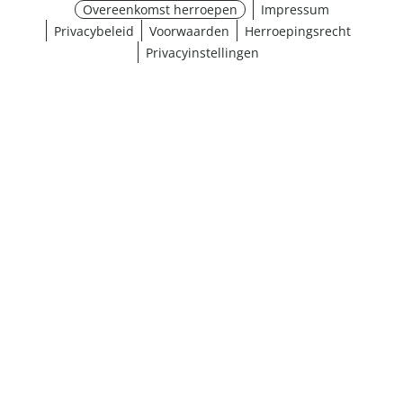
Overeenkomst herroepen
Impressum
Privacybeleid
Voorwaarden
Herroepingsrecht
Privacyinstellingen
¹ Klik hier voor de inwisselvoorwaarden
Sluiten