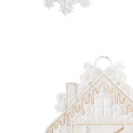
€ 15,99
incl. btw en plus
Verzendkosten
€ 13,89
slechts
vanaf
2
stuks
1
In het Winkelmandje
Leverbaar binnen > 5 weken