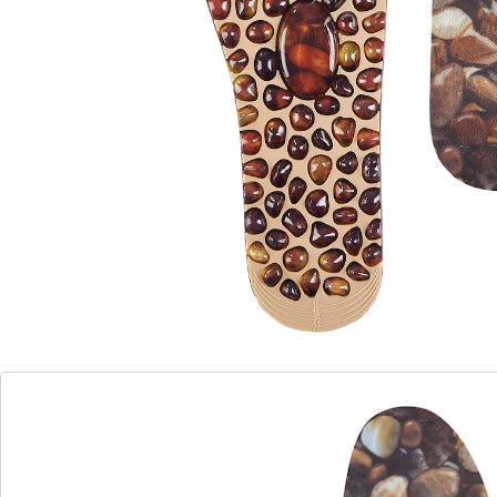
voeten gewoon tijdens het lopen. Zo stimuleren ze
aangenaam de reflexzones. Vermoeide en gestreste
voeten worden verkwikt en uw welbehagen en de
doorbloeding kunnen bevorderd worden.
Details
Opmerkingen & producent
Beoordelingen