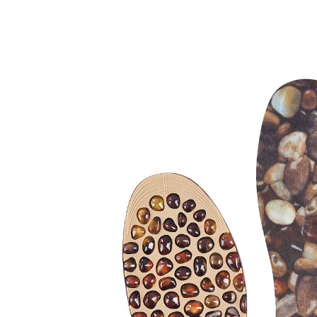
€ 9,99
incl. btw en plus
Verzendkosten
Variant
Maat 41-45
In het Winkelmandje
Leverbaar binnen 4-5 werkdagen
Zin in een voetmassage?
aangenaam draaggevoel
Leg deze zachte inlegzolen in uw schoenen, dankzij
hun welvingen masseren ze de onderkant van uw