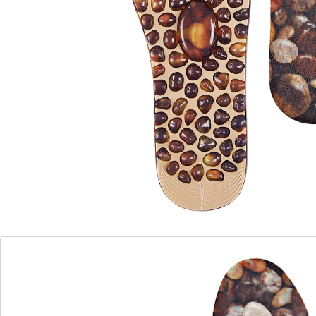
hun welvingen masseren ze de onderkant van uw
voeten gewoon tijdens het lopen. Zo stimuleren ze
aangenaam de reflexzones. Vermoeide en gestreste
voeten worden verkwikt en uw welbehagen en de
doorbloeding kunnen bevorderd worden.
Details
Opmerkingen & producent
Beoordelingen