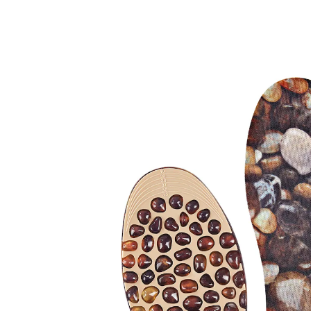
€ 9,99
incl. btw en plus
Verzendkosten
Variant
Maat 36-40
In het Winkelmandje
Leverbaar binnen 4-5 werkdagen
Zin in een voetmassage?
aangenaam draaggevoel
Leg deze zachte inlegzolen in uw schoenen, dankzij