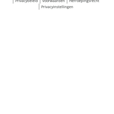
Privacybeleid
Voorwaarden
Herroepingsrecht
Privacyinstellingen
¹ Klik hier voor de inwisselvoorwaarden
Sluiten