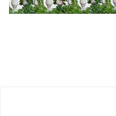
blikdicht
fotorealistisch motief, ook zichtbaar aan
de binnenkant
Gun uzelf een time-out en trek u terug op het balkon,
zonder door nieuwsgierige blikken of tochtwind
gestoord te worden. Met dit decoratieve zichtscherm
geniet u meteen van privacy en creëert u een vleugje
vakantiesfeer op uw balkon. Sneldrogend en
scheurvast. UV-en weerbestendig materiaal. Wordt
inclusief 25 UV-bestendige, extra lange kabelbinders
geleverd voor optimale bevestiging.
Details
Opmerkingen & producent