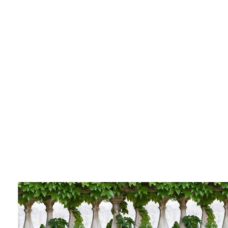
Adviesprijs € 34,99
€ 15,29
1 m = € 3,06
incl. btw en plus
Verzendkosten
Variant
klimop
In het Winkelmandje
Leverbaar binnen 4-5 werkdagen
Vakantie op ‘t balkon!
stevig, windbestendig en absoluut