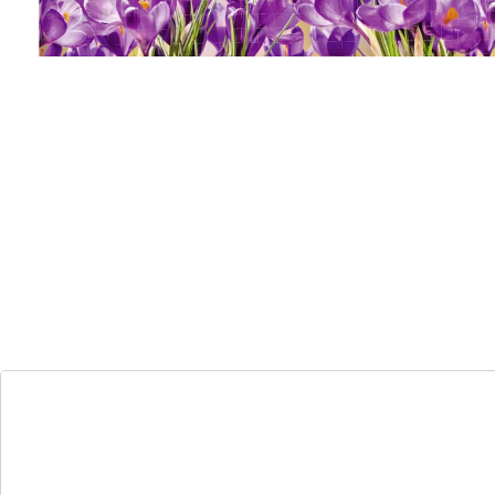
Vakantie op ‘t balkon!
stevig, windbestendig en absoluut
blikdicht
fotorealistisch motief, ook zichtbaar aan
de binnenkant
Gun uzelf een time-out en trek u terug op het balkon,
zonder door nieuwsgierige blikken of tochtwind
gestoord te worden. Met dit decoratieve zichtscherm
geniet u meteen van privacy en creëert u een vleugje
vakantiesfeer op uw balkon. Sneldrogend en
scheurvast. UV-en weerbestendig materiaal. Wordt
inclusief 25 UV-bestendige, extra lange kabelbinders
geleverd voor optimale bevestiging.
Details