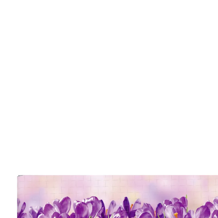
Adviesprijs € 34,99
€ 15,29
1 m = € 3,06
incl. btw en plus
Verzendkosten
Variant
Krokussen
In het Winkelmandje
Leverbaar binnen 4-5 werkdagen