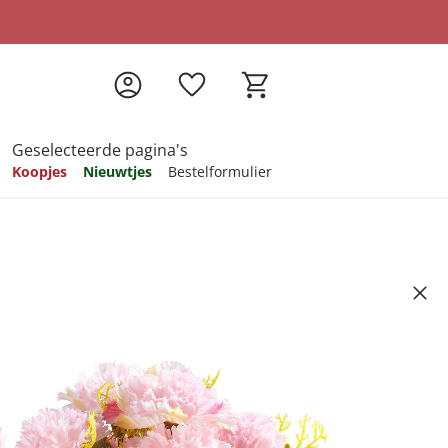
Geselecteerde pagina's
Koopjes
Nieuwtjes
Bestelformulier
pireren
pireren
pireren
pireren
pireren
jers” roze
Artikelnummer 6632173
ndkosten