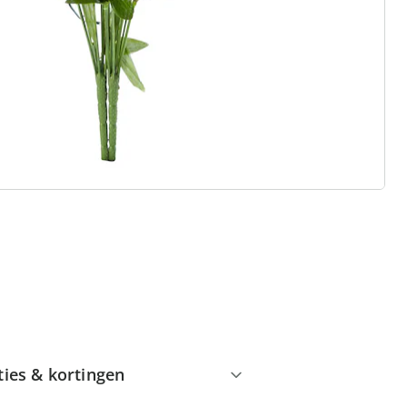
 redenen voor
Huis & Comfort”
Gratis kopen op rekening
Gratis retour
Geen minimaal bestelbedrag
ties & kortingen