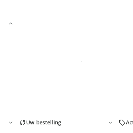
3
“
Uw bestelling
Ac