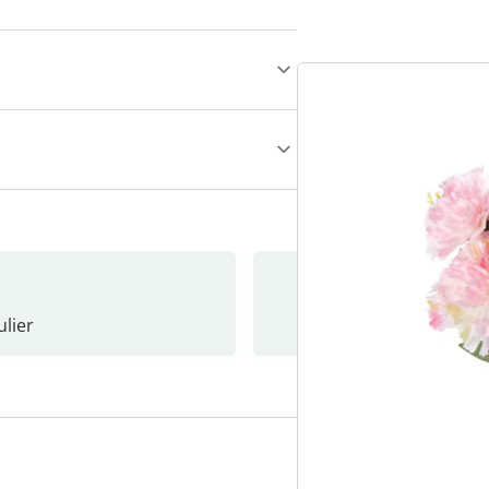
lier
Nieuwsb