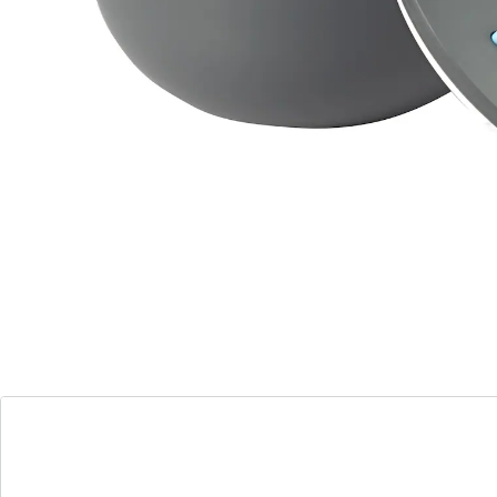
We hebben een alternatief voor dit artikel gevonden
dat misschien interessant voor u is:
genialo
Thermoschalen "Trend" 1,5 l
(8)
Eenheidsprijs:
Adviesprijs € 15,99
€ 9,39
Stijlvolle thermoskom voor goede smaak
modern design thermoskom Matt effect
voor het koel en warm houden van
voedsel
met praktisch deksel met draaisluiting
ideaal voor thuis en onderweg
Hoogwaardige thermoschalen in modern design, per
set of los verkrijgbaar. Zien er dankzij het gematteerde