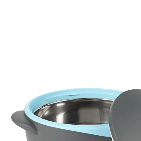
€ 15,99
incl. btw en plus
Verzendkosten
Variant
1,5 l
In het Winkelmandje
Leverbaar binnen 4-5 werkdagen
Alternatief product