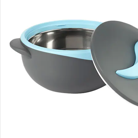
oppervlak heel stijlvol uit. De isolatie van roestvrij staal
houdt alles urenlang warm of koud. Perfect voor soep,
eenpansgerechten, salades of desserts. Met goed
afsluitbare veiligheids - sluiting!
Details
Opmerkingen & producent
Beoordelingen