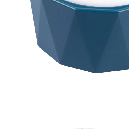
buitengewoon mooi design
houdt uw gerechten lang warm
Met deze feestelijke thermoschalen bent u klaar voor
de feestdagen! Hierin blijven uw heerlijke gerechten
lang warm – dat zorgt voor minder stress in de keuken,
omdat niet alles tegelijkertijd klaar moet zijn. Dankzij
de creatieve dessins mogen de schalen gerust zo op
de feesttafel. Onze tip: bestel meteen de hele set voor
een spaarprijs, dan heeft u zeker genoeg schalen in
huis voor al uw gerechten.
Details
Opmerkingen & producent