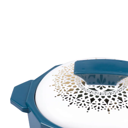
Adviesprijs € 9,99
€ 5,19
incl. btw en plus
Verzendkosten
Variant
1 liter
In het Winkelmandje
Leverbaar binnen 4-5 werkdagen
Warm houden en genieten!