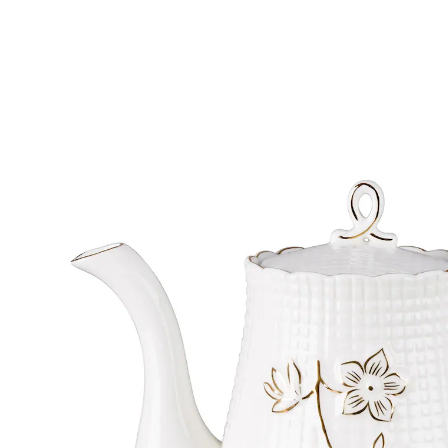
Adviesprijs € 19,99
€ 9,69
incl. btw en plus
Verzendkosten
In het Winkelmandje
Leverbaar binnen 4-5 werkdagen
Klassieker uit de koffietraditie!
tijdloze elegantie
bijzonder hoogwaardig ontwerp
Dé klassieker om koffie te serveren!
Het middelpunt van elke stijlvol gedekte tafel!
Prachtige koffiekan van echt porselein. Fraai
vormgegeven deksel en geraffineerd bloemmotief op