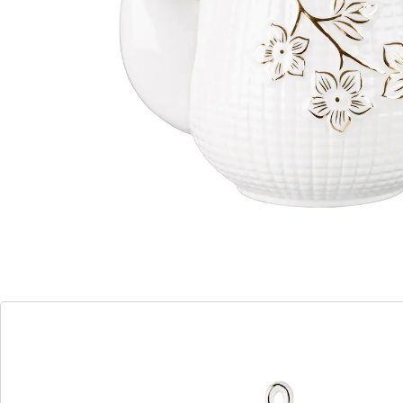
de kan zelf. Tijdloos en stijlvol design! Comfortabel: de
koffiekan en het deksel mogen in de vaatwasser!
tijdloze elegantie
bijzonder hoogwaardige uitvoering
Materiaal: porselein
Afmetingen: 20 x 23 x 12 cm
Details
Opmerkingen & producent
Beoordelingen