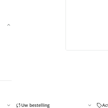
3
“
Uw bestelling
Ac