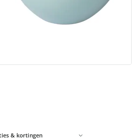
 redenen voor
Huis & Comfort”
Gratis kopen op rekening
Gratis retour
Geen minimaal bestelbedrag
ties & kortingen