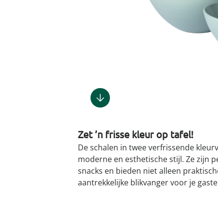
Gootsteenm
Douchekop
Sieraden &
Dierenbenodigdheden
Fitnessapparaten
Dierenbenodigdheden
Klokken & wekkers
Herenaccessoires
Keukenapparaten
Geschenken voor de
Gootsteeno
Doucherek
Tassen
gootsteenr
Grafdecoratie
Gezondheidsartikelen
kinderen
Huishoudelijke hulpen
Meubilair
Herenkleding
Geniale ba
Keukeninrichting
Keukenrein
Geniale tuinartikelen
Incontinentieartikelen
Geschenken voor de man
Klussen
Verlichting & lampen
Herenondergoed
Toiletacces
Keukentextiel
Theedoeke
Plantenaccessoires
Lichaamsverzorgingsproducten
Geschenken voor de
Meer ontdekken
Meer ontdekken
Meer ontdekken
Meer ontd
vrouw
Meer ontdekken
Meer ontdekken
Meer ontdekken
Meer ontdekken
Zet ’n frisse kleur op tafel!
De schalen in twee verfrissende kleurv
moderne en esthetische stijl. Ze zijn 
snacks en bieden niet alleen praktische
aantrekkelijke blikvanger voor je gaste