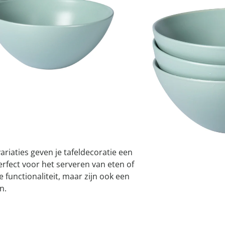
atjes
pen & handdouches
 Horloges
Variant
mint
Geniale
Voorjaars
Decoratiev
Tuindecora
Schoenent
rganizers &
jes
kookaccess
nu ontdek
jetzt entde
nu ontdek
nu ontdek
ekjes
nu ontdek
dhulpmiddelen
iging
soires
n
I
ekken
Leverbaar binnen 
ariaties geven je tafeldecoratie een
perfect voor het serveren van eten of
 functionaliteit, maar zijn ook een
n.