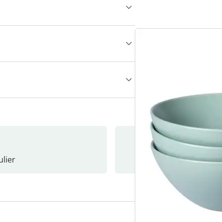
lier
Nieuwsb