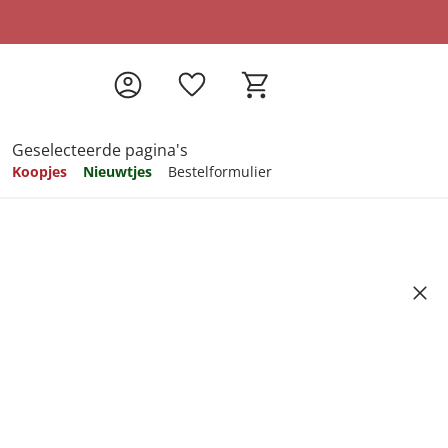
Geselecteerde pagina's
Koopjes
Nieuwtjes
Bestelformulier
pireren
pireren
pireren
pireren
pireren
4 stuks mint
Artikelnummer 6703356
ndkosten