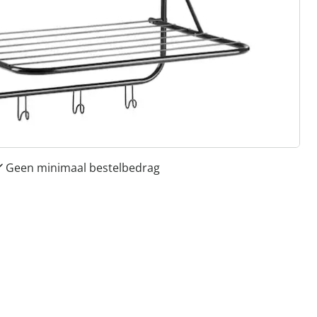
 redenen voor
Huis & Comfort”
Gratis kopen op rekening
Gratis retour
Geen minimaal bestelbedrag