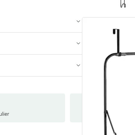
lier
Nieuwsb