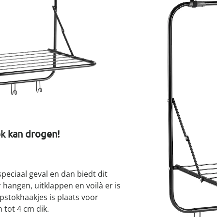
atjes
pen & handdouches
 Horloges
Geniale
Voorjaars
Decoratiev
Tuindecora
Schoenent
rganizers &
jes
I
kookaccess
nu ontdek
jetzt entde
nu ontdek
nu ontdek
ekjes
nu ontdek
dhulpmiddelen
iging
soires
Leverbaar binnen 
n
ekken
k kan drogen!
peciaal geval en dan biedt dit
hangen, uitklappen en voilà er is
stok­haakjes is plaats voor
 tot 4 cm dik.