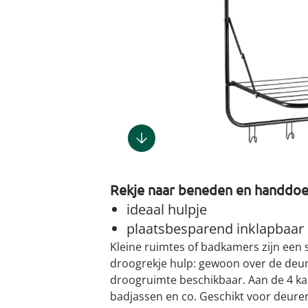
Gootsteenm
Douchekop
Sieraden &
Dierenbenodigdheden
Fitnessapparaten
Dierenbenodigdheden
Klokken & wekkers
Herenaccessoires
Keukenapparaten
Geschenken voor de
Gootsteeno
Doucherek
Tassen
gootsteenr
Grafdecoratie
Gezondheidsartikelen
kinderen
Huishoudelijke hulpen
Meubilair
Herenkleding
Geniale ba
Keukeninrichting
Keukenrein
Geniale tuinartikelen
Incontinentieartikelen
Geschenken voor de man
Klussen
Verlichting & lampen
Herenondergoed
Toiletacces
Keukentextiel
Theedoeke
Plantenaccessoires
Lichaamsverzorgingsproducten
Geschenken voor de
Meer ontdekken
Meer ontdekken
Meer ontdekken
Meer ontd
vrouw
Meer ontdekken
Meer ontdekken
Meer ontdekken
Meer ontdekken
Rekje naar beneden en handdoe
ideaal hulpje
plaatsbesparend ­inklapbaar
Kleine ruimtes of badkamers zijn een s
droogrekje hulp: gewoon over de deur 
droogruimte beschikbaar. Aan de 4 kap
badjassen en co. Geschikt voor deuren