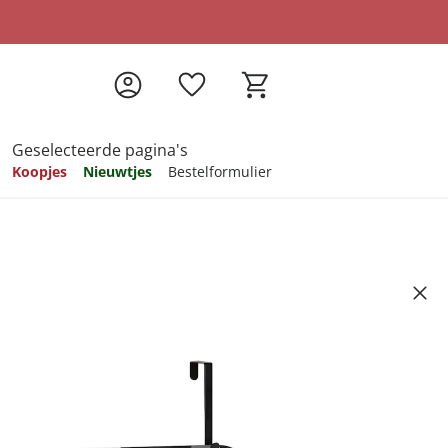
Geselecteerde pagina's
Koopjes
Nieuwtjes
Bestelformulier
pireren
pireren
pireren
pireren
pireren
Artikelnummer 6684386
ndkosten