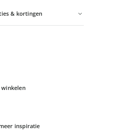
ties & kortingen
g winkelen
meer inspiratie