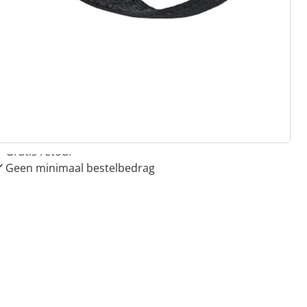
 redenen voor
Huis & Comfort”
Gratis kopen op rekening
Gratis retour
Geen minimaal bestelbedrag