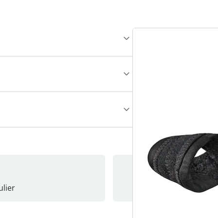
lier
Nieuwsb