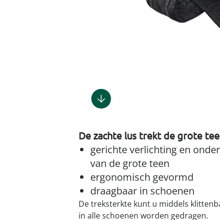
Gootsteenm
Douchekop
Sieraden &
Dierenbenodigdheden
Fitnessapparaten
Dierenbenodigdheden
Klokken & wekkers
Herenaccessoires
Keukenapparaten
Geschenken voor de
Gootsteeno
Doucherek
Tassen
gootsteenr
Grafdecoratie
Gezondheidsartikelen
kinderen
Huishoudelijke hulpen
Meubilair
Herenkleding
Geniale ba
Keukeninrichting
Keukenrein
Geniale tuinartikelen
Incontinentieartikelen
Geschenken voor de man
Klussen
Verlichting & lampen
Herenondergoed
Toiletacces
Keukentextiel
Theedoeke
Plantenaccessoires
Lichaamsverzorgingsproducten
Geschenken voor de
Meer ontdekken
Meer ontdekken
Meer ontdekken
Meer ontd
vrouw
Meer ontdekken
Meer ontdekken
Meer ontdekken
Meer ontdekken
De zachte lus trekt de grote tee
gerichte verlichting en onde
van de grote teen
ergonomisch gevormd
draagbaar in schoenen
De treksterkte kunt u middels klittenb
in alle schoenen worden gedragen.