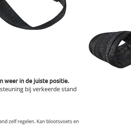
atjes
pen & handdouches
 Horloges
Variant
links
Geniale
Voorjaars
Decoratiev
Tuindecora
Schoenent
rganizers &
jes
kookaccess
nu ontdek
jetzt entde
nu ontdek
nu ontdek
ekjes
nu ontdek
dhulpmiddelen
iging
soires
n
ekken
I
Leverbaar binnen 
n weer in de juiste positie.
rsteuning bij verkeerde stand
and zelf regelen. Kan blootsvoets en