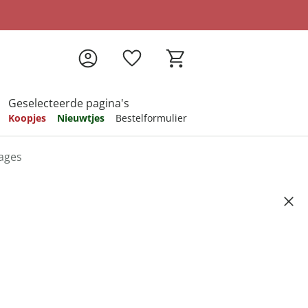
Geselecteerde pagina's
Koopjes
Nieuwtjes
Bestelformulier
ages
pireren
pireren
pireren
pireren
pireren
s links
Artikelnummer 6514618
ndkosten