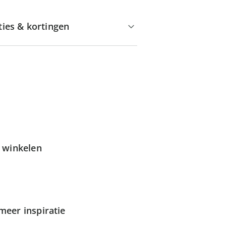
ties & kortingen
g winkelen
meer inspiratie