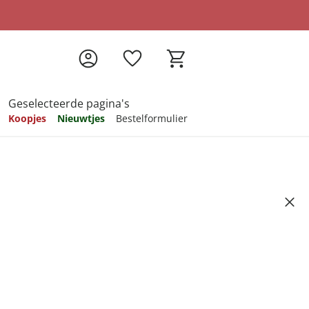
Geselecteerde pagina's
Koopjes
Nieuwtjes
Bestelformulier
pireren
pireren
pireren
pireren
pireren
Premium Cube" 80x200x9 cm
Artikelnummer 6690580
ndkosten