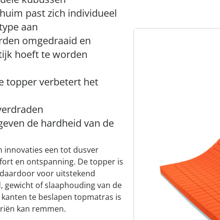
huim past zich individueel
ptype aan
orden omgedraaid en
ijk hoeft te worden
e topper verbetert het
lverdraden
 geven de hardheid van de
en innovaties een tot dusver
rt en ontspanning. De topper is
 daardoor voor uitstekend
d, gewicht of slaaphouding van de
e kanten te beslapen topmatras is
teriën kan remmen.