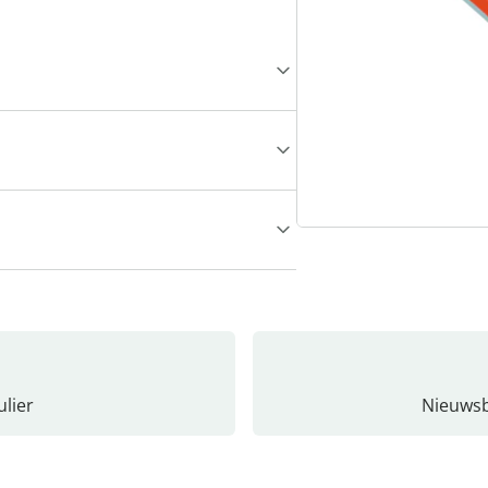
lier
Nieuwsb