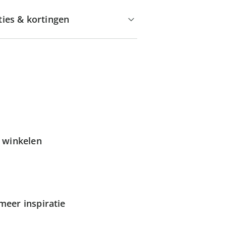
ties & kortingen
g winkelen
meer inspiratie