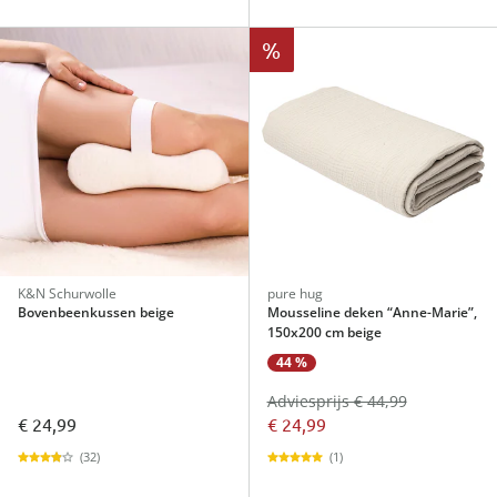
%
K&N Schurwolle
pure hug
Bovenbeenkussen beige
Mousseline deken “Anne-Marie”,
150x200 cm beige
44 %
Adviesprijs € 44,99
€ 24,99
€ 24,99
(32)
(1)