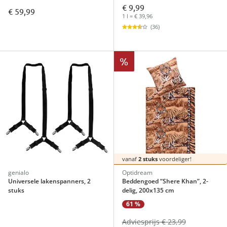
€ 9,99
€ 59,99
1 l = € 39,96
(36)
%
vanaf
2 stuks
voordeliger!
genialo
Optidream
Universele lakenspanners, 2
Beddengoed “Shere Khan”, 2-
stuks
delig, 200x135 cm
61 %
Adviesprijs € 23,99