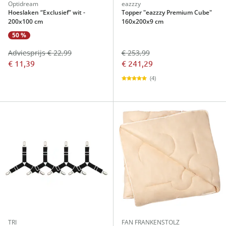
Optidream
eazzzy
Hoeslaken “Exclusief” wit -
Topper "eazzzy Premium Cube"
200x100 cm
160x200x9 cm
50 %
Adviesprijs € 22,99
€ 253,99
€ 11,39
€ 241,29
(4)
TRI
FAN FRANKENSTOLZ