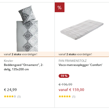
%
vanaf
2 stuks
voordeliger!
vanaf
2 stuks
voordeliger!
Kinzler
FAN FRANKENSTOLZ
Beddengoed “Ornament”, 2-
Visco-matrasoplegger 'Comfort'
delig, 135x200 cm
19 %
€ 196,99
€ 24,99
vanaf
€ 159,00
(1)
(1)