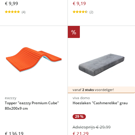
€ 9,99
€ 9,19
(4)
(2)
%
vanaf
2 stuks
voordeliger!
eazzzy
viva domo
Topper "eazzzy Premium Cube"
Hoeslaken "Cashmerelike" grau
80x200x9 cm
29 %
Adviesprijs € 29,99
€ 136,19
€ 21,29