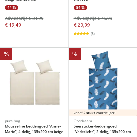
44 %
54 %
Adviesprijs € 34,99
Adviesprijs € 45,99
€ 19,49
€ 20,99
(3)
%
%
vanaf
2 stuks
voordeliger!
pure hug
Optidream
Mousseline beddengoed “Anne-
Seersucker-beddengoed
Marie”, 4-delig, 135x200 cm beige
“Vederlicht”, 2-delig, 135x200 cm