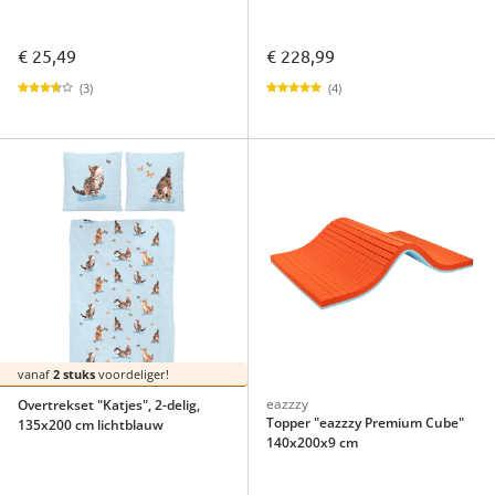
€ 25,49
€ 228,99
(3)
(4)
vanaf
2 stuks
voordeliger!
eazzzy
Overtrekset "Katjes", 2-delig,
Topper "eazzzy Premium Cube"
135x200 cm lichtblauw
140x200x9 cm