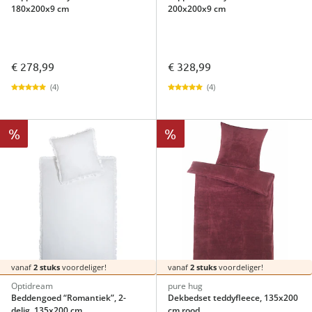
180x200x9 cm
200x200x9 cm
€ 278,99
€ 328,99
(4)
(4)
%
%
vanaf
2 stuks
voordeliger!
vanaf
2 stuks
voordeliger!
Optidream
pure hug
Beddengoed “Romantiek”, 2-
Dekbedset teddyfleece, 135x200
delig, 135x200 cm
cm rood