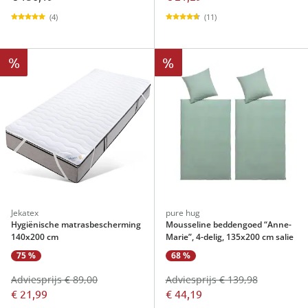
(4)
(11)
%
%
Jekatex
pure hug
Hygiënische matrasbescherming
Mousseline beddengoed “Anne-
140x200 cm
Marie”, 4-delig, 135x200 cm salie
75 %
68 %
Adviesprijs € 89,00
Adviesprijs € 139,98
€ 21,99
€ 44,19