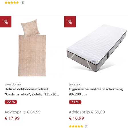
(1)
%
%
viva domo
Jekatex
Deluxe dekbedovertrekset
Hygiënische matrasbescherming
“Cashmerelike”, 2-delig, 135x200
90x200 cm
cm
72 %
71 %
Adviesprijs € 64,99
Adviesprijs € 59,00
€ 17,99
€ 16,99
(1)