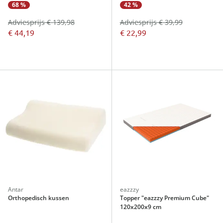
68 %
42 %
Adviesprijs € 139,98
Adviesprijs € 39,99
€ 44,19
€ 22,99
Antar
eazzzy
Orthopedisch kussen
Topper "eazzzy Premium Cube"
120x200x9 cm