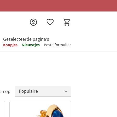
Geselecteerde pagina's
Koopjes
Nieuwtjes
Bestelformulier
pireren
pireren
pireren
pireren
pireren
en op