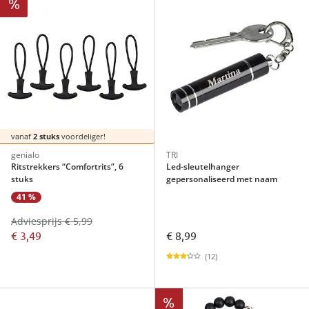
%
vanaf
2 stuks
voordeliger!
genialo
TRI
Ritstrekkers “Comfortrits”, 6
Led-sleutelhanger
stuks
gepersonaliseerd met naam
41 %
Adviesprijs € 5,99
€ 3,49
€ 8,99
(12)
%