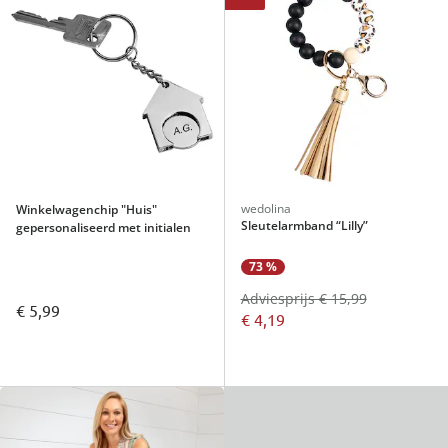
wedolina
Winkelwagenchip "Huis"
Sleutelarmband “Lilly”
gepersonaliseerd met initialen
73 %
Adviesprijs € 15,99
€ 5,99
€ 4,19