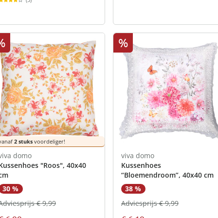
%
%
vanaf
2 stuks
voordeliger!
viva domo
viva domo
Kussenhoes "Roos", 40x40
Kussenhoes
cm
“Bloemendroom”, 40x40 cm
30 %
38 %
Adviesprijs € 9,99
Adviesprijs € 9,99