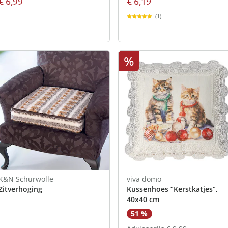
€ 6,99
€ 6,19
(1)
%
K&N Schurwolle
viva domo
Zitverhoging
Kussenhoes “Kerstkatjes”,
40x40 cm
51 %