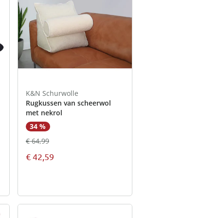
schoonmaak
e artikelen
tie
rends
Opberghulpen
viva domo -
Tuinartikelen
Seizoenswisseling
oires
ken
cken
ken
ken
nu ontdekken
Woontextiel
nu ontdekken
nu ontdekken
ken
nu ontdekken
K&N Schurwolle
Rugkussen van scheerwol
met nekrol
34 %
€ 64,99
€ 42,59