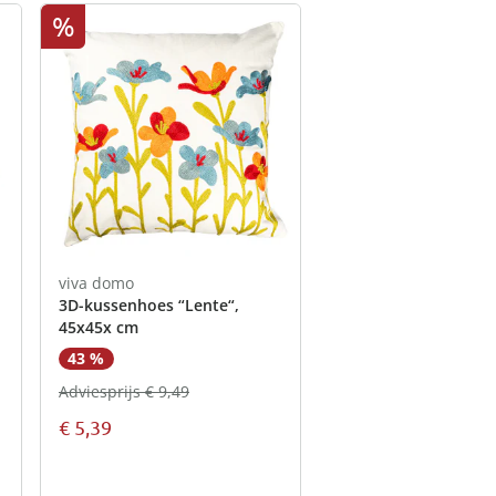
%
viva domo
3D-kussenhoes “Lente“,
45x45x cm
43 %
Adviesprijs € 9,49
€ 5,39