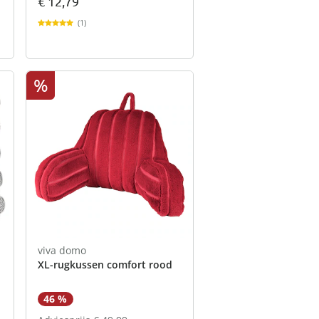
€ 12,79
(1)
%
viva domo
XL-rugkussen comfort rood
46 %