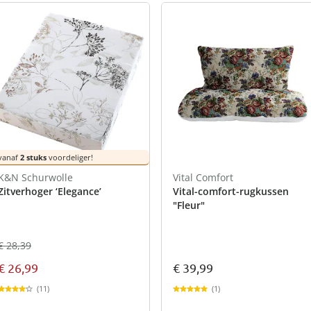
vanaf
2 stuks
voordeliger!
K&N Schurwolle
Vital Comfort
Zitverhoger ‘Elegance’
Vital-comfort-rugkussen
"Fleur"
€ 28,39
€ 26,99
€ 39,99
(11)
(1)