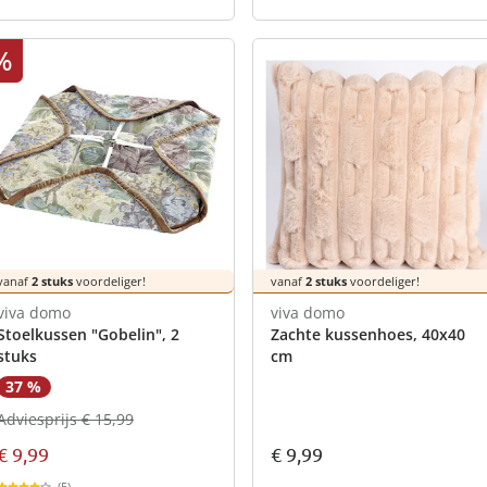
%
vanaf
2 stuks
voordeliger!
vanaf
2 stuks
voordeliger!
viva domo
viva domo
Stoelkussen "Gobelin", 2
Zachte kussenhoes, 40x40
stuks
cm
37 %
Adviesprijs € 15,99
€ 9,99
€ 9,99
(5)