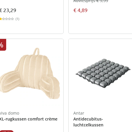
Adviesprijs € 9,99
€ 23,29
€ 4,89
(1)
%
viva domo
Antar
XL-rugkussen comfort crème
Antidecubitus-
luchtcelkussen