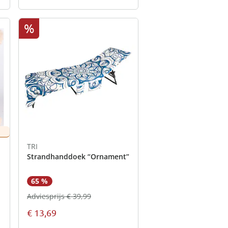
%
TRI
Strandhanddoek “Ornament”
65 %
Adviesprijs € 39,99
€ 13,69