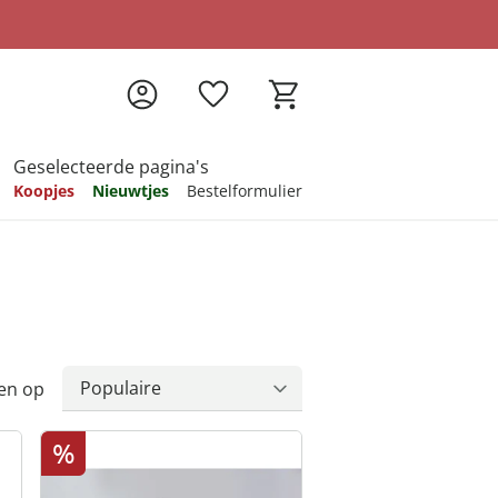
Geselecteerde pagina's
Koopjes
Nieuwtjes
Bestelformulier
pireren
pireren
pireren
pireren
pireren
en op
%