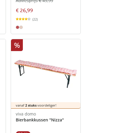
Adviesprijs € 49,99
€ 26,99
(22)
%
vanaf
2 stuks
voordeliger!
viva domo
Bierbankkussen "Nizza"