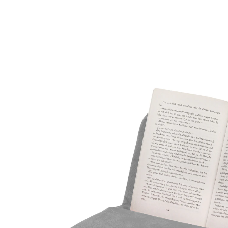
€ 14,79
incl. btw en plus
Verzendkosten
In het Winkelmandje
Leverbaar binnen 4-5 werkdagen
ontziet polsen, schouders en nek
Of u nu op de bank, in een ligstoel of in bed leest - het
kussen houdt boeken en tablets in een comfortabele
hoek. Aangenaam licht.
Details