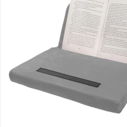
We zijn er voor u
Servicehotline
3 redenen voor
“Huis & Comfort”
Gratis kopen op rekening