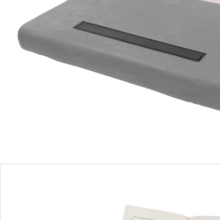
Opmerkingen & producent
Beoordelingen
Bestelformulier
Nieuwsbrief aanmelden