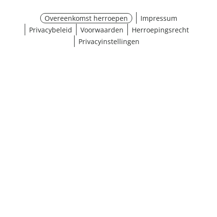
Overeenkomst herroepen
Impressum
Privacybeleid
Voorwaarden
Herroepingsrecht
Privacyinstellingen
¹ Klik hier voor de inwisselvoorwaarden
Sluiten