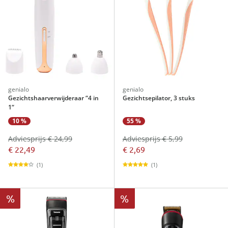
genialo
genialo
Gezichtshaarverwijderaar “4 in
Gezichtsepilator, 3 stuks
1“
10 %
55 %
Adviesprijs € 24,99
Adviesprijs € 5,99
€ 22,49
€ 2,69
(1)
(1)
%
%