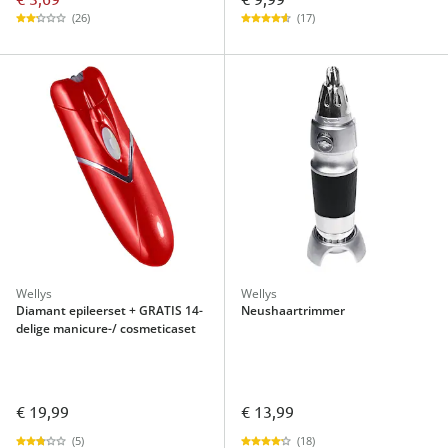
(26)
(17)
Wellys
Wellys
Diamant epileerset + GRATIS 14-
Neushaartrimmer
delige manicure-/ cosmeticaset
€ 19,99
€ 13,99
(5)
(18)