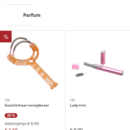
Parfum
%
TRI
TRI
Gezichtshaar-verwijderaar
Lady-trim
38 %
Adviesprijs € 5,99
€ 3,69
€ 9,99