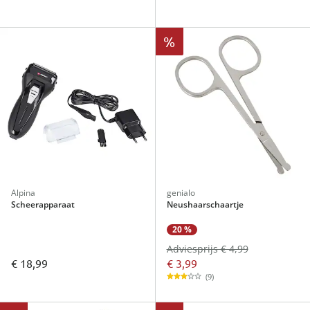
%
Alpina
genialo
Scheerapparaat
Neushaarschaartje
20 %
Adviesprijs € 4,99
€ 3,99
€ 18,99
(9)