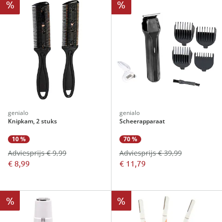
%
%
genialo
genialo
Knipkam, 2 stuks
Scheerapparaat
10 %
70 %
Adviesprijs € 9,99
Adviesprijs € 39,99
€ 8,99
€ 11,79
%
%