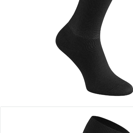
Leverbaar binnen 4-5 werkdagen
Vitaliserende steunkracht voor onderweg!
Ontlast & vitaliseert
Perfecte pasvorm
gemiddelde ondersteuning
zonder persen naden
Geniet op reis maar ook in uw dagelijks leven van
optimaal comfort met onze goedgekeurde Vital- en
reiskousen (12-14 mm Hg). Ontlastende steunkracht van
de voet tot onder de knie. Dankzij de comfortabele boord
zitten de kousen perfect zonder te verschuiven of te
knellen. Onze kousen werken preventief tegen
spataderen en opgezette en pijnlijke benen. Ze
verminderen actief de kans op trombose. Geniet van
verlichting bij zware en vermoeide benen. Op kantoor,
bij het sporten, in de vrije tijd of tijdens een lange reis –
ze zijn ideaal in tal van omstandigheden. In de auto, de
trein of het vliegtuig – onze kousen zijn perfect voor