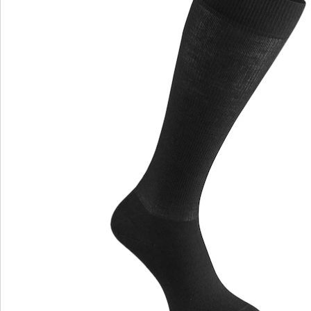
onderweg. De met zorg geselecteerde materiaalmix
garandeert dat ze lange tijd perfect zitten, zodat u over
de hele linie wordt ondersteund.
Details
Opmerkingen & producent
Beoordelingen
Bestelformulier