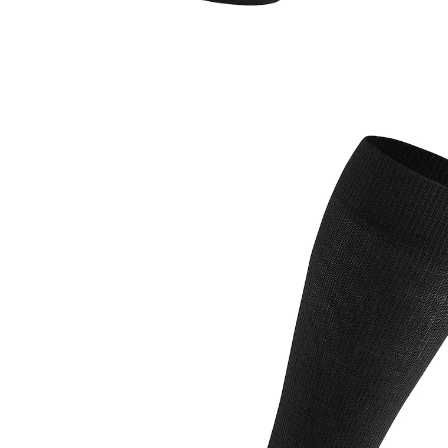
Adviesprijs € 47,95
€ 39,99
incl. btw en plus
Verzendkosten
Variant
zwart
Maat
In het Winkelmandje