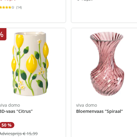
(14)
%
viva domo
viva domo
3D-vaas “Citrus”
Bloemenvaas “Spiraal“
50 %
Adviesprijs € 15,99