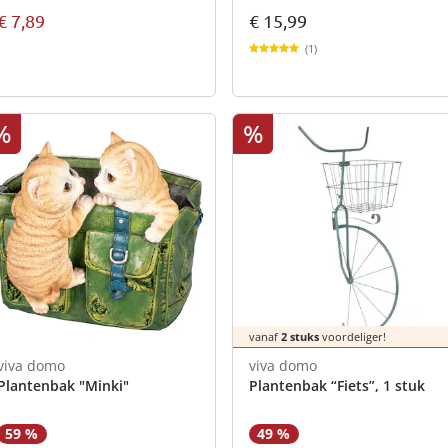
€ 7,89
€ 15,99
(1)
%
%
vanaf
2 stuks
voordeliger!
viva domo
viva domo
Plantenbak "Minki"
Plantenbak “Fiets”, 1 stuk
59 %
49 %