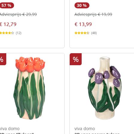
cm
57 %
30 %
Adviesprijs € 29,99
Adviesprijs € 19,99
€ 12,79
€ 13,99
(12)
(48)
%
%
viva domo
viva domo