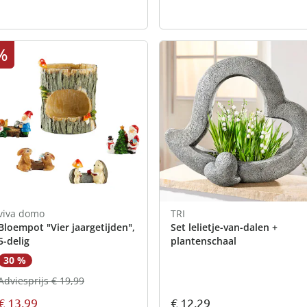
%
viva domo
TRI
Bloempot "Vier jaargetijden",
Set lelietje-van-dalen +
5-delig
plantenschaal
30 %
Adviesprijs € 19,99
€ 13,99
€ 12,29