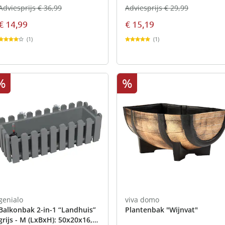
Adviesprijs € 36,99
Adviesprijs € 29,99
€ 14,99
€ 15,19
(1)
(1)
%
%
genialo
viva domo
Balkonbak 2-in-1 “Landhuis”
Plantenbak "Wijnvat"
grijs - M (LxBxH): 50x20x16,5