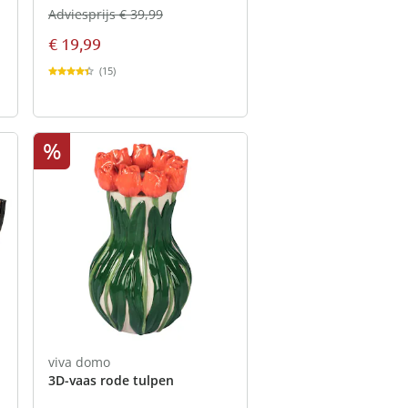
Adviesprijs € 39,99
€ 19,99
(15)
%
viva domo
3D-vaas rode tulpen