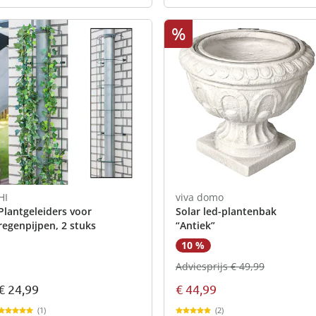
%
HI
viva domo
Plantgeleiders voor
Solar led-plantenbak
regenpijpen, 2 stuks
“Antiek”
10 %
Adviesprijs € 49,99
€ 24,99
€ 44,99
(1)
(2)