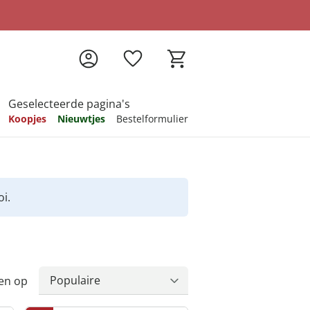
Geselecteerde pagina's
Koopjes
Nieuwtjes
Bestelformulier
pireren
pireren
pireren
pireren
pireren
i.
en op