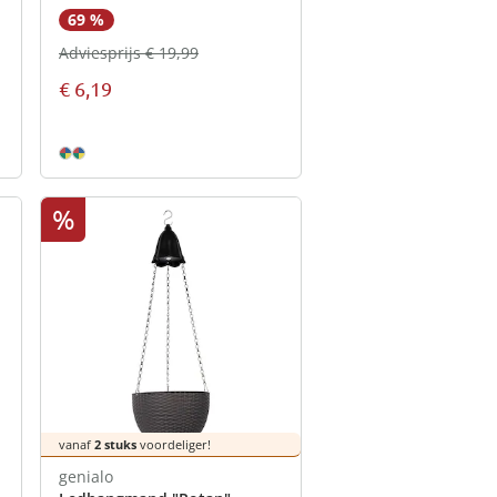
69 %
Adviesprijs € 19,99
€ 6,19
%
vanaf
2 stuks
voordeliger!
genialo