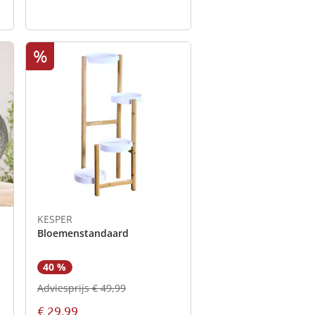
%
KESPER
Bloemenstandaard
40 %
Adviesprijs € 49,99
€ 29,99