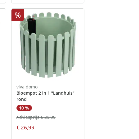
%
viva domo
Bloempot 2 in 1 "Landhuis"
rond
10 %
Adviesprijs € 29,99
€ 26,99