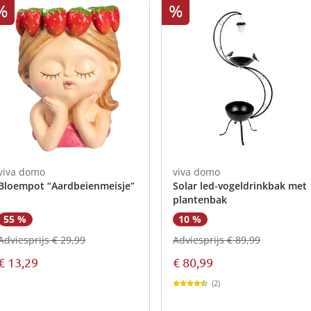
atjes
pen & handdouches
 Horloges
%
%
Geniale
Voorjaars
Decoratiev
Tuindecora
Schoenent
rganizers &
jes
kookaccess
nu ontdek
jetzt entde
nu ontdek
nu ontdek
ekjes
nu ontdek
dhulpmiddelen
iging
soires
n
ekken
viva domo
viva domo
Bloempot “Aardbeienmeisje”
Solar led-vogeldrinkbak met
plantenbak
55 %
10 %
Adviesprijs € 29,99
Adviesprijs € 89,99
€ 13,29
€ 80,99
(2)