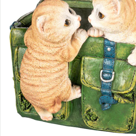
We zijn er voor u
Servicehotline
3 redenen voor
“Huis & Comfort”