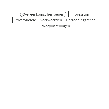
Overeenkomst herroepen
Impressum
Privacybeleid
Voorwaarden
Herroepingsrecht
Privacyinstellingen
¹ Klik hier voor de inwisselvoorwaarden
Sluiten