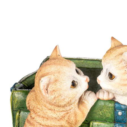
Adviesprijs € 36,99
€ 14,99
incl. btw en plus
Verzendkosten
In het Winkelmandje
Leverbaar binnen 4-5 werkdagen
De schattigste plantenbak ooit!
De schattige poesjes zijn reuzebenieuwd naar welke
bloemenpracht u in deze plantenbak gaat zetten. Zelf
hebben ze de bak alvast uitgebreid verkend.
Details