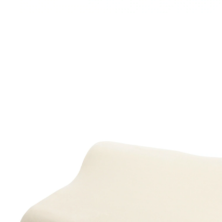
€ 25,49
incl. btw en plus
Verzendkosten
In het Winkelmandje
Leverbaar binnen 4-5 werkdagen
Past zich aan elke hoofdvorm aan!
gemaakt van traagschuim
met decompressieopening
verhoogt het slaapcomfort
ontlast de spieren
Ons orthopedisch kussen is de oplossing voor een
goede nachtrust en het voorkomen van schouder- en