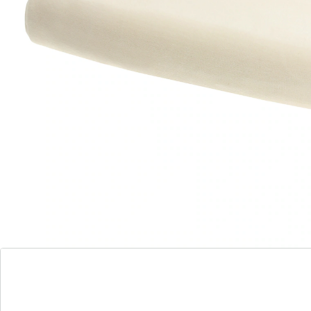
nekpijn. Het unieke traagschuim vormt zich naar de
vorm van je hoofd en behoudt zijn vorm. Ervaar
pijnvrije nachten en begin elke dag fris en pijnvrij in de
ochtend. Zeg vaarwel tegen onrustige nachten en hallo
tegen een nieuwe standaard van slaapcomfort met
ons ergonomische kussen. Uw nekwervelkolom en
hoofd worden effectief ondersteund, zodat u zich 's
ochtends uitgerust en energiek voelt.
Details
Opmerkingen & producent
Beoordelingen