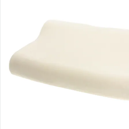
Bestelformulier
Nieuwsbrief aanmelden
We zijn er voor u
Servicehotline