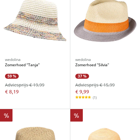
wedolina
wedolina
Zomerhoed “Tanja”
Zomerhoed "Silvia"
37 %
59 %
Adviesprijs € 15,99
Adviesprijs € 19,99
€ 9,99
€ 8,19
(1)
%
%