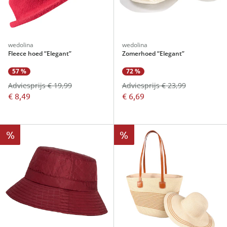
wedolina
wedolina
Fleece hoed “Elegant”
Zomerhoed “Elegant”
57 %
72 %
Adviesprijs € 19,99
Adviesprijs € 23,99
€ 8,49
€ 6,69
%
%