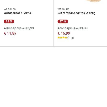
wedolina
wedolina
Outdoorhoed “Alma”
Set strandhoed+tas, 2-delig
57 %
15 %
Adviesprijs € 39,99
Adviesprijs € 13,99
€ 16,99
€ 11,89
(1)