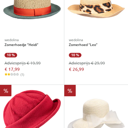
wedolina
wedolina
Zomerhoedje “Heidi”
Zomerhoed “Leo”
10 %
10 %
Adviesprijs € 19,99
Adviesprijs € 29,99
€ 17,99
€ 26,99
(1)
%
%