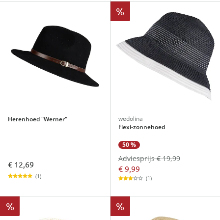
%
wedolina
Herenhoed "Werner"
Flexi-zonnehoed
50 %
Adviesprijs € 19,99
€ 12,69
€ 9,99
(1)
(1)
%
%