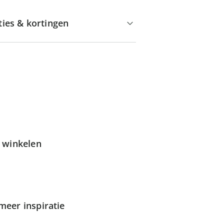
ties & kortingen
g winkelen
meer inspiratie