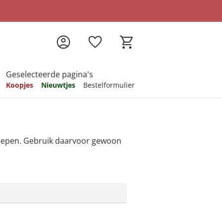
Geselecteerde pagina's
Koopjes
Nieuwtjes
Bestelformulier
pireren
pireren
pireren
pireren
pireren
roepen. Gebruik daarvoor gewoon