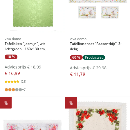
viva domo
viva domo
Tafellaken "Jasmijn", wit
Tafellinnenset "Paasontbijt", 3-
lichtgroen - 160x130 cm,
delig
rechthoekig
10 %
60 %
Productset
Adviesprijs € 18,99
Adviesprijs € 29,98
€ 16,99
€ 11,79
(28)
+7
%
%