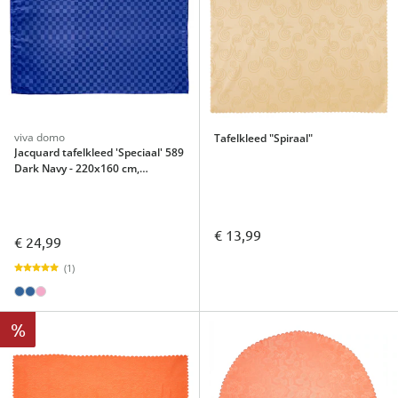
viva domo
Tafelkleed "Spiraal"
Jacquard tafelkleed 'Speciaal' 589
Dark Navy - 220x160 cm,
rechthoekig
€ 13,99
€ 24,99
(1)
%