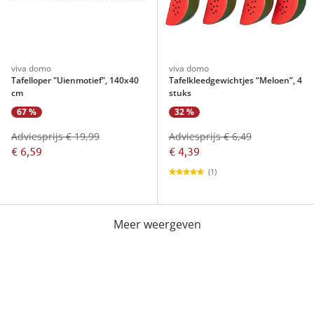
viva domo
viva domo
Tafelloper "Uienmotief", 140x40
Tafelkleedgewichtjes “Meloen”, 4
cm
stuks
67 %
32 %
Adviesprijs € 19,99
Adviesprijs € 6,49
€ 6,59
€ 4,39
(1)
Meer weergeven