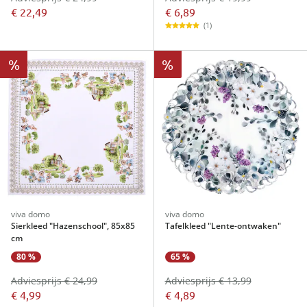
€ 6,89
€ 22,49
(1)
%
%
viva domo
viva domo
Sierkleed "Hazenschool", 85x85
Tafelkleed "Lente-ontwaken"
cm
80 %
65 %
Adviesprijs € 24,99
Adviesprijs € 13,99
€ 4,99
€ 4,89