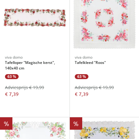
viva domo
viva domo
Tafelloper "Magische kerst",
Tafelkleed "Roos"
140x40 cm
63 %
63 %
Adviesprijs € 19,99
Adviesprijs € 19,99
€ 7,39
€ 7,39
%
%