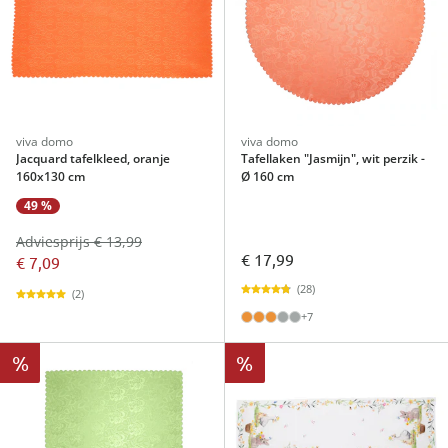
viva domo
viva domo
Jacquard tafelkleed, oranje
Tafellaken "Jasmijn", wit perzik -
160x130 cm
Ø 160 cm
49 %
Adviesprijs € 13,99
€ 17,99
€ 7,09
(28)
(2)
+7
%
%