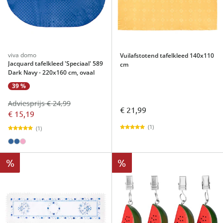
viva domo
Vuilafstotend tafelkleed 140x110
Jacquard tafelkleed 'Speciaal' 589
cm
Dark Navy - 220x160 cm, ovaal
39 %
Adviesprijs € 24,99
€ 21,99
€ 15,19
(1)
(1)
%
%