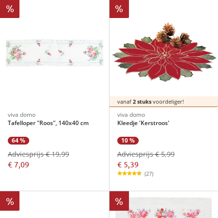
%
%
vanaf
2 stuks
voordeliger!
viva domo
viva domo
Tafelloper "Roos", 140x40 cm
Kleedje 'Kerstroos'
10 %
64 %
Adviesprijs € 5,99
Adviesprijs € 19,99
€ 5,39
€ 7,09
(27)
%
%