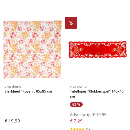
%
viva domo
viva domo
Sierkleed "Rozen", 85x85 cm
Tafelloper "Klokkenspel" 140x40
cm
63 %
Adviesprijs € 19,99
€ 19,99
€ 7,29
(1)