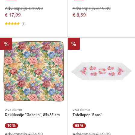
Adviesprijs € 19,99
Adviesprijs € 19,99
€ 17,99
€ 8,59
(1)
%
%
viva domo
viva domo
Dekkleedje “Gobelin”, 85x85 cm
Tafelloper "Roos"
65 %
10 %
Adviesprijs € 19,99
Adviesprijs € 24,99