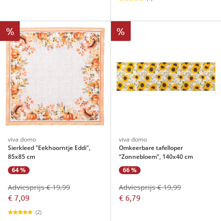
%
%
viva domo
viva domo
Sierkleed "Eekhoorntje Eddi",
Omkeerbare tafelloper
85x85 cm
“Zonnebloem”, 140x40 cm
64 %
66 %
Adviesprijs € 19,99
Adviesprijs € 19,99
€ 7,09
€ 6,79
(2)