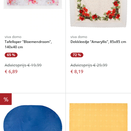
viva domo
viva domo
Tafelloper "Bloemendroom",
Dekkleedje “Amaryllis”, 85x85 cm
140x40 cm
65 %
72 %
Adviesprijs € 19,99
Adviesprijs € 29,99
€ 6,89
€ 8,19
%