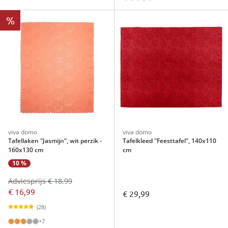
%
viva domo
viva domo
Tafellaken "Jasmijn", wit perzik -
Tafelkleed "Feesttafel", 140x110
160x130 cm
cm
10 %
Adviesprijs € 18,99
€ 16,99
€ 29,99
(28)
+7