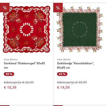
%
%
viva domo
viva domo
Sierkleed "Klokkenspel" 85x85
Dekkleedje “Kerstklokken”,
cm
85x85 cm
58 %
63 %
Adviesprijs € 24,99
Adviesprijs € 39,99
€ 10,39
€ 14,59