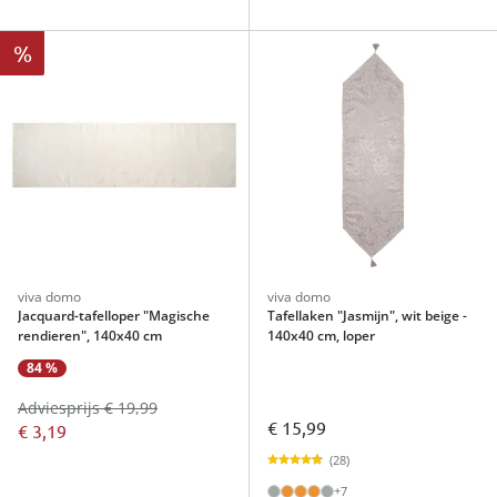
%
viva domo
viva domo
Jacquard-tafelloper "Magische
Tafellaken "Jasmijn", wit beige -
rendieren", 140x40 cm
140x40 cm, loper
84 %
Adviesprijs € 19,99
€ 15,99
€ 3,19
(28)
+7