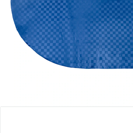
Leverbaar binnen 4-5 werkdagen
Steeds schoon & fris!
vuil en vloeistoffen parelen er zó van af
Eigenlijk vindt u een stoffen tafelkleed nog altijd het
mooiste, alleen jammer van dat lastige strijkwerk. Maar
van een plastic tafelkleed wilt u ook niet eten? Wij
lossen dit dilemma op met het jacquard tafelkleed
"Speciaal"! Dit is in jaquardstijl geweven – zodat een
tijdloos mooi ruitjesdessin ontstaat. Maar nog
belangrijker: het materiaal is zo hoogwaardig dat u
vlekken er gewoon kunt afwassen, d.w.z. dit tafelkleed
ziet er steeds schoon en fris uit.
Details