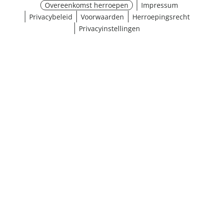
Overeenkomst herroepen
Impressum
Privacybeleid
Voorwaarden
Herroepingsrecht
Privacyinstellingen
Selectie kiezen
¹ Klik hier voor de inwisselvoorwaarden
Sluiten