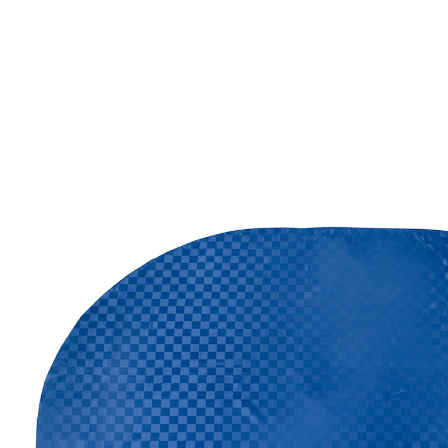
Adviesprijs € 24,99
€ 15,19
incl. btw en plus
Verzendkosten
Variant
blauw
Auswahl
In het Winkelmandje