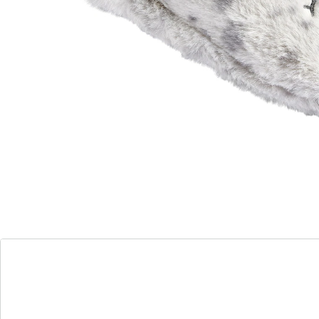
snoezige kattenapplicatie is bovendien leuk om naar te
kijken bij elke stap. Met zachte binnenzool en antislip
loopzool.
Details
Opmerkingen & producent
Beoordelingen
Bestelformulier