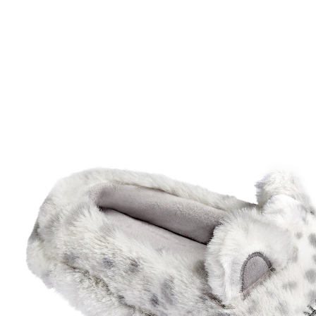
Adviesprijs € 19,99
€ 15,99
incl. btw en plus
Verzendkosten
Maat
In het Winkelmandje
Leverbaar binnen 4-5 werkdagen
Op warme poezenpootjes!
Gewoon zonder te bukken in deze warme pantoffels
van WONDERWALK HOME stappen en u zou de hele
dag wel kunnen spinnen van behaaglijkheid! De