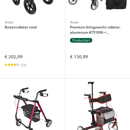
Antar
Antar
Buitenrollator rood
Premium lichtgewicht rollator,
aluminium AT51006 +
transporttas met wielen
Productset
€ 202,99
€ 150,99
(21)