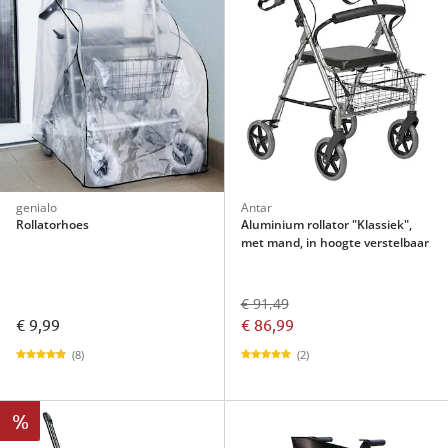
genialo
Antar
Rollatorhoes
Aluminium rollator "Klassiek",
met mand, in hoogte verstelbaar
€ 91,49
€ 9,99
€ 86,99
(8)
(2)
%