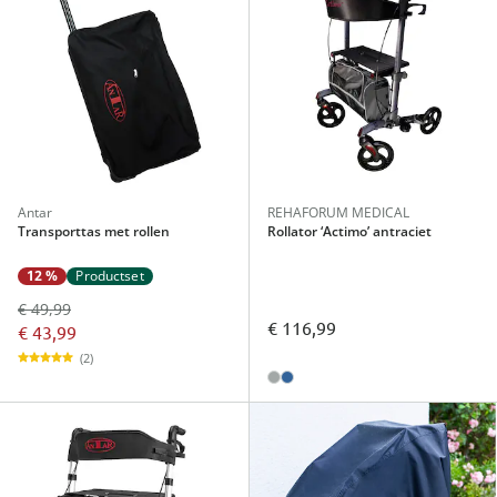
Antar
REHAFORUM MEDICAL
Transporttas met rollen
Rollator ‘Actimo’ antraciet
12 %
Productset
€ 49,99
€ 116,99
€ 43,99
(2)