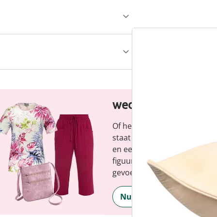
wedolina - Ons ni
Of het nu gaat om elegante b
staat voor modieuze versch
en een faire prijs-kwaliteitve
figuur en benadrukt je perso
gevoel, elke dag.
Nu ontdekken