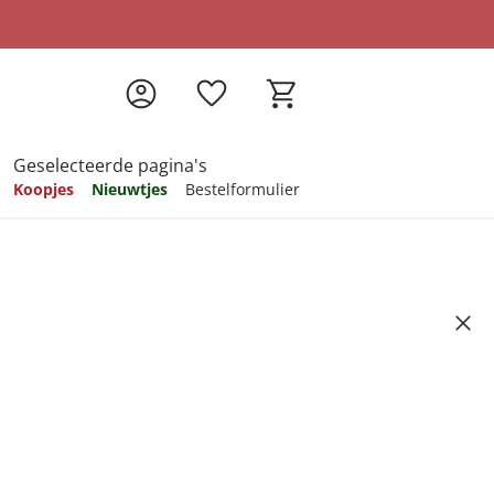
Geselecteerde pagina's
Koopjes
Nieuwtjes
Bestelformulier
pireren
pireren
pireren
pireren
pireren
"
Artikelnummer 6752349
ndkosten