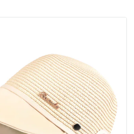
euwe modemerk
asics of trendy highlights: wedolina
eidenheid, comfortabele pasvormen
rhouding. Elk stuk flatteert het
onlijkheid - voor een zelfverzekerd